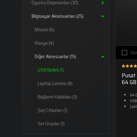
Oyuncu Ekipmanları (30)
LAPTOPLAR
LAPTOPLAR
LA
Bilgisayar Aksesuarları (25)
Mouse (6)
RTX 5080'Lİ
RTX 5090'LI
RTX
Klavye (4)
LAPTOPLAR
LAPTOPLAR
LA
Kar
Diğer Aksesuarlar (15)
USB Bellek (1)
Pusat 
64 GB
Laptop Çantası (8)
64 
Bağlantı Kabloları (3)
USB 
Çokl
Şarj Cihazları (1)
Set Ürünler (1)