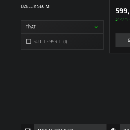
ÖZELLİK SEÇİMİ
599,
49.92 TL x
FİYAT
500 TL - 999 TL
(1)