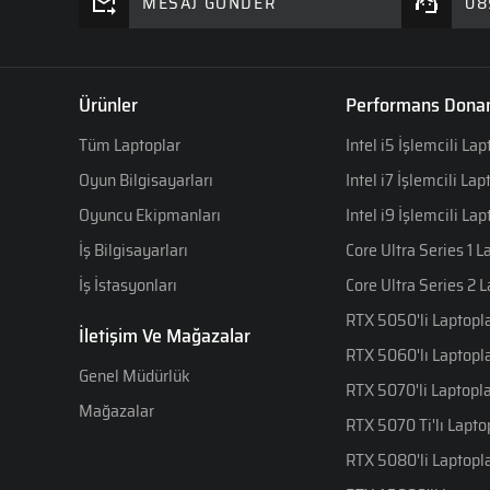
MESAJ GÖNDER
08
Ürünler
Performans Donan
Tüm Laptoplar
Intel i5 İşlemcili Lap
Oyun Bilgisayarları
Intel i7 İşlemcili Lap
Oyuncu Ekipmanları
Intel i9 İşlemcili Lap
İş Bilgisayarları
Core Ultra Series 1 L
İş İstasyonları
Core Ultra Series 2 
RTX 5050'li Laptopl
İletişim Ve Mağazalar
RTX 5060'lı Laptopl
Genel Müdürlük
RTX 5070'li Laptopl
Mağazalar
RTX 5070 Ti'lı Lapto
RTX 5080'li Laptopl