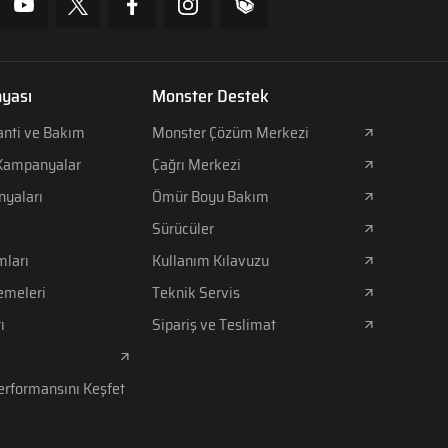
yası
Monster Destek
anti ve Bakım
Monster Çözüm Merkezi
 Kampanyalar
Çağrı Merkezi
yaları
Ömür Boyu Bakım
Sürücüler
mları
Kullanım Kılavuzu
emeleri
Teknik Servis
ı
Sipariş ve Teslimat
erformansını Keşfet