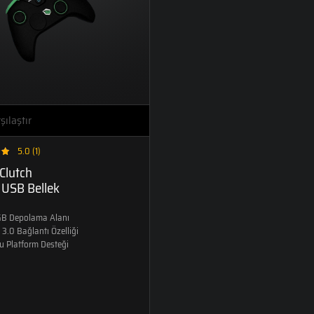
LAPTOPLAR
LAPTOPLAR
PTOPLAR
LAPTOPLAR
İŞLEMCI NESILLERI
CORE ULTRA
CORE ULTRA
SERIES 1
SERIES 2
 A5000’Lİ
INTEL IRIS XE'Lİ
LAPTOPLAR
LAPTOPLAR
PTOPLAR
LAPTOPLAR
şılaştır
12. NESİL
LAPTOPLAR
5.0 (1)
Clutch
 USB Bellek
GB Depolama Alanı
3.0 Bağlantı Özelliği
u Platform Desteği