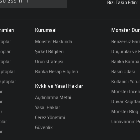
50 255 11 11
Bizi Takip Edin:
ımları
Kurumsal
Monster Dün
toplar
Monster Hakkında
Benzersiz Gar
toplar
Şirket Bilgileri
Duyurular ve
toplar
Ürün stratejisi
Banka Kampan
aptoplar
Banka Hesap Bilgileri
Basın Odası
Laptoplar
Kullanıcı Yoru
Kvkk ve Yasal Haklar
ar
Monster İncel
Aydınlatma Metni
ar
Duvar Kağıtlar
Yasal Haklar
ar
Monster Blog
Çerez Yönetimi
plar
Canavarının P
Güvenlik
ar