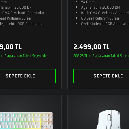
Gram
54 Gram
lanabilir 26.000 DPI
Ayarlanabilir 26.000 DPI
lh GM4.0 Mekanik Anahtarlar
Kailh GM4.0 Mekanik Anahtarl
aat Kullanım Süresi
80 Saat Kullanım Süresi
leştirilebilir RGB Aydınlatma
Özelleştirilebilir RGB Aydınlat
9,00 TL
2.499,00 TL
x 12 ay'a varan Taksit Seçenekleri
208.25 TL x 12 ay'a varan Taksit Seçen
SEPETE EKLE
SEPETE EKLE