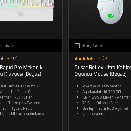
şılaştır
Karşılaştır
4.3 (3)
5.0 (6)
 Rapid Pro Mekanik
Pusat Reflex Ultra Kablo
 Klavyesi (Beyaz)
Oyuncu Mouse (Beyaz)
ter Tactile Red Switch V1
PixArt PAW 3335 Sensör
Milyon Tuş Basım Ömrü
Ayarlanabilir 16.000 DPI
 Katmanlı PBT Tuşlar
Kailh GM4.0 Mekanik Anahtarl
pakt Tenkeyless Tasarım
70 Saat Kullanım Süresi
rılabilir Type-C Kablo
Özelleştirilebilir RGB Aydınlat
leştirilebilir RGB Aydınlatma
Şarj İstasyonu