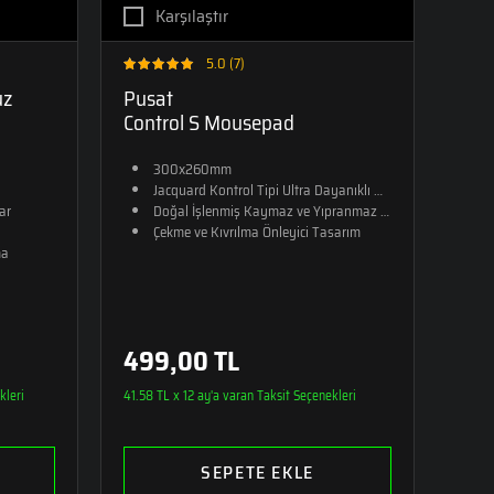
Karşılaştır
5.0 (7)
uz
Pusat
Control S Mousepad
300x260mm​
Jacquard Kontrol Tipi Ultra Dayanıklı Kumaş​
ar
Doğal İşlenmiş Kaymaz ve Yıpranmaz Kauçuk
Çekme ve Kıvrılma Önleyici Tasarım​
ma
499,00 TL
kleri
41.58 TL x 12 ay'a varan Taksit Seçenekleri
SEPETE EKLE