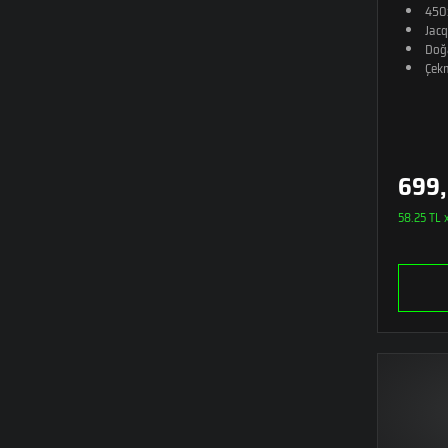
450
Jacq
Doğ
Çekm
699,
58.25 TL x