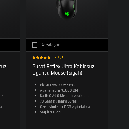
Karşılaştır
5.0 (10)
suz
Pusat Reflex Ultra Kablosuz
Oyuncu Mouse (Siyah)
PixArt PAW 3335 Sensör
Ayarlanabilir 16.000 DPI
ar
Kailh GM4.0 Mekanik Anahtarlar
70 Saat Kullanım Süresi
ma
Özelleştirilebilir RGB Aydınlatma
Şarj İstasyonu