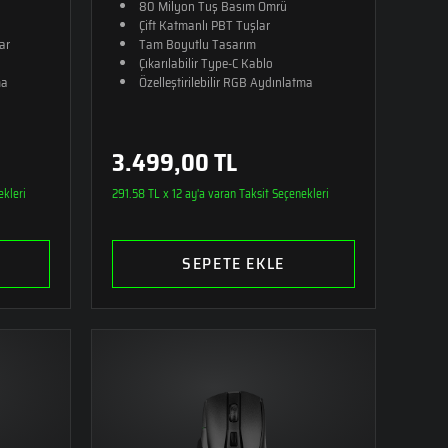
80 Milyon Tuş Basım Ömrü
Çift Katmanlı PBT Tuşlar
ar
Tam Boyutlu Tasarım
Çıkarılabilir Type-C Kablo
ma
Özelleştirilebilir RGB Aydınlatma
3.499,00 TL
ekleri
291.58 TL x 12 ay'a varan Taksit Seçenekleri
SEPETE EKLE