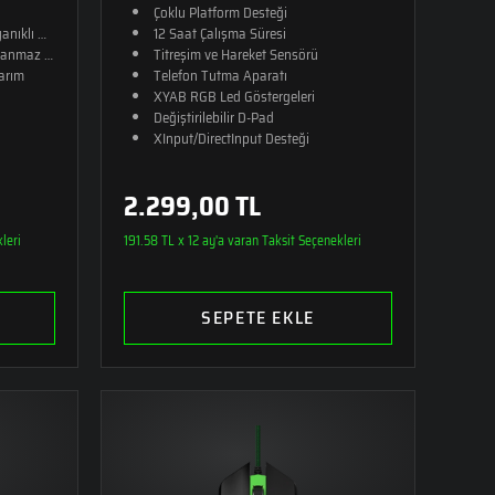
Çoklu Platform Desteği
yanıklı Kumaş​
12 Saat Çalışma Süresi
pranmaz Kauçuk
Titreşim ve Hareket Sensörü
arım​
Telefon Tutma Aparatı
XYAB RGB Led Göstergeleri
Değiştirilebilir D-Pad
XInput/DirectInput Desteği
2.299,00 TL
leri
191.58 TL x 12 ay'a varan Taksit Seçenekleri
SEPETE EKLE