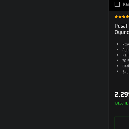
Kar
Pusat 
Oyunc
Pix
Ayar
Kai
70 S
Özel
Şarj
2.29
191.58 TL 