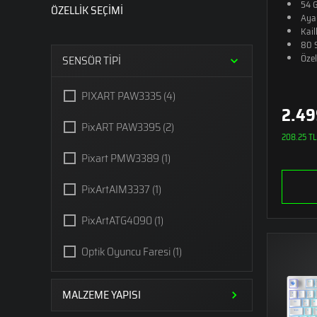
54 
ÖZELLİK SEÇİMİ
Ayar
Kai
80 S
Özel
SENSÖR TİPİ
PIXART PAW3335
(4)
2.49
PixART PAW3395
(2)
208.25 TL 
Pixart PMW3389
(1)
PixArtAIM3337
(1)
PixArtATG4090
(1)
Optik Oyuncu Faresi
(1)
MALZEME YAPISI