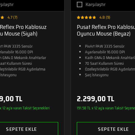
şılaştır
Karşılaştır
4.7 (7)
4.8 (9)
Reflex Pro Kablosuz
Pusat Reflex Pro Kablos
u Mouse (Siyah)
Oyuncu Mouse (Beyaz)
Art PAW 3335 Sensör
PixArt PAW 3335 Sensör
lanabilir 16.000 DPI
Ayarlanabilir 16.000 DPI
lh GM4.0 Mekanik Anahtarlar
Kailh GM4.0 Mekanik Anahtarl
aat Kullanım Süresi
70 Saat Kullanım Süresi
leştirilebilir RGB Aydınlatma
Özelleştirilebilir RGB Aydınlat
 İstasyonu
Şarj İstasyonu
9,00 TL
2.299,00 TL
x 12 ay'a varan Taksit Seçenekleri
191.58 TL x 12 ay'a varan Taksit Seçene
SEPETE EKLE
SEPETE EKLE