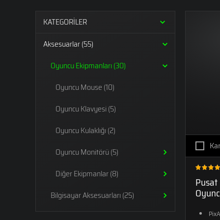
LAPTOPLAR
LAPTOPLAR
LA
KATEGORİLER
Aksesuarlar (55)
Oyuncu Ekipmanları (30)
RTX 5080'Lİ
RTX 5090'LI
RTX
LAPTOPLAR
LAPTOPLAR
LA
Oyuncu Mouse (10)
Oyuncu Klavyesi (5)
Oyuncu Kulaklığı (2)
Kar
Oyuncu Monitörü (5)
Diğer Ekipmanlar (8)
Pusat 
Oyunc
Bilgisayar Aksesuarları (25)
Pix