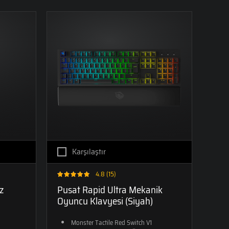
LAPTOPLAR
13. NESİL
LAPTOPLAR
Karşılaştır
4.8 (15)
z
Pusat Rapid Ultra Mekanik
Oyuncu Klavyesi (Siyah)
Monster Tactile Red Switch V1