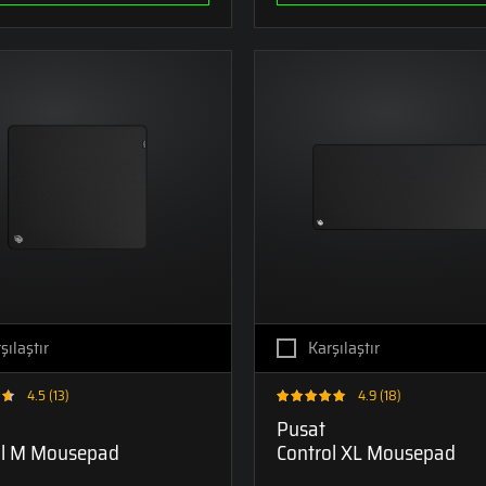
şılaştır
Karşılaştır
4.5 (13)
4.9 (18)
Pusat
ol M Mousepad
Control XL Mousepad