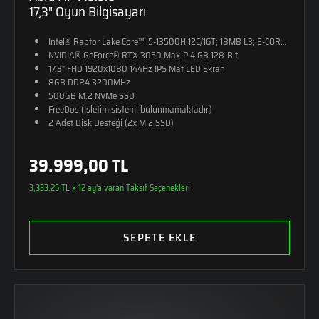
17,3" Oyun Bilgisayarı
Intel® Raptor Lake Core™ i5-13500H 12C/16T; 18MB L3; E-CORE Max 
NVIDIA® GeForce® RTX 3050 Max-P 4 GB 128-Bit
17,3" FHD 1920x1080 144Hz IPS Mat LED Ekran
8GB DDR4 3200MHz
500GB M.2 NVMe SSD
FreeDos (İşletim sistemi bulunmamaktadır.)
2 Adet Disk Desteği (2x M.2 SSD)
RGB Tek Bölge Aydınlatmalı Klavye
2,4kg Ağırlık
39.999,00 TL
Monster Sırt Çantası Hediye
3,333.25 TL x 12 ay'a varan Taksit Seçenekleri
SEPETE EKLE