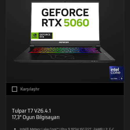
Karşılaştır
Tulpar T7 V26.4.1
17,3" Oyun Bilgisayarı
Intel® Meteor Lake Core™ Ultra 9 185H 16C/22T; 24MB L3; E-CORE M