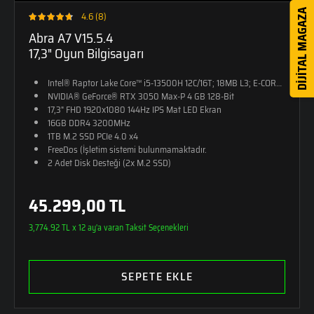
DİJİTAL MAGAZA
4.6 (8)
Abra A7 V15.5.4
17,3" Oyun Bilgisayarı
Intel® Raptor Lake Core™ i5-13500H 12C/16T; 18MB L3; E-CORE Max 
NVIDIA® GeForce® RTX 3050 Max-P 4 GB 128-Bit
17,3" FHD 1920x1080 144Hz IPS Mat LED Ekran
16GB DDR4 3200MHz
1TB M.2 SSD PCIe 4.0 x4
FreeDos (İşletim sistemi bulunmamaktadır.
2 Adet Disk Desteği (2x M.2 SSD)
RGB Tek Bölge Aydınlatmalı Klavye
2,4kg Ağırlık
45.299,00 TL
Monster Sırt Çantası Hediye
3,774.92 TL x 12 ay'a varan Taksit Seçenekleri
SEPETE EKLE