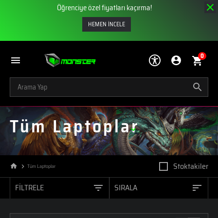
Öğrenciye özel fiyatları kaçırma!
HEMEN İNCELE
0
Tüm Laptoplar
Stoktakiler
Tüm Laptoplar
FİLTRELE
SIRALA