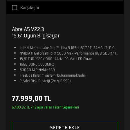
Karşılaştır
Abra A5 V22.3
15,6" Oyun Bilgisayarı
Intel® Meteor Lake Core™ Ultra 9 185H 16C/22T; 24MB L3; E-CORE M
NVIDIA® GeForce® RTX 5050 Max-Performance 8GB GDDR7 128-Bit (10
15,6" FHD 1920x1080 144Hz IPS Mat LED Ekran
16GB DDR5 5600MHz
500GB M.2 NVMe SSD
FreeDos (İşletim sistemi bulunmamaktadır.)
2 Adet Disk Desteği (2x M.2 SSD)
RGB Tek Bölge Aydınlatmalı Klavye
24,5mm Kalınlık
77.999,00 TL
2,25kg Ağırlık
Monster Sırt Çantası Hediye
6,499.92 TL x 12 ay'a varan Taksit Seçenekleri
SEPETE EKLE