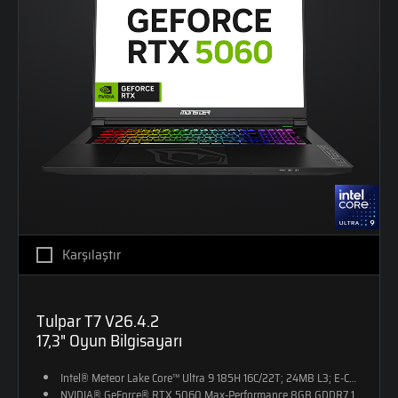
Karşılaştır
Tulpar T7 V26.4.2
17,3" Oyun Bilgisayarı
Intel® Meteor Lake Core™ Ultra 9 185H 16C/22T; 24MB L3; E-CORE M
NVIDIA® GeForce® RTX 5060 Max-Performance 8GB GDDR7 128-Bit D