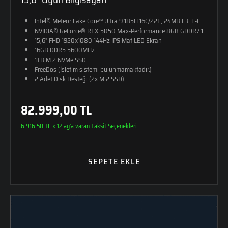
Intel® Meteor Lake Core™ Ultra 9 185H 16C/22T; 24MB L3; E-CORE M
NVIDIA® GeForce® RTX 5050 Max-Performance 8GB GDDR7 128-Bit (10
15,6" FHD 1920x1080 144Hz IPS Mat LED Ekran
16GB DDR5 5600MHz
1TB M.2 NVMe SSD
FreeDos (İşletim sistemi bulunmamaktadır.)
2 Adet Disk Desteği (2x M.2 SSD)
RGB Tek Bölge Aydınlatmalı Klavye
24,5mm Kalınlık
82.999,00 TL
2,25kg Ağırlık
Monster Sırt Çantası Hediye
6,916.58 TL x 12 ay'a varan Taksit Seçenekleri
SEPETE EKLE