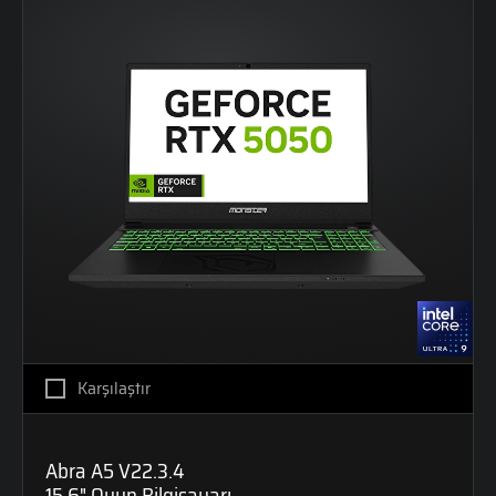
Karşılaştır
Abra A5 V22.3.4
15,6" Oyun Bilgisayarı