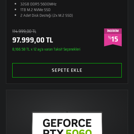
32GB DDR5 5600MHz
1TB M.2 NVMe SSD
2 Adet Disk Desteği (2x M.2 SSD)
RGB 4 Bölge Aydınlatmalı Klavye (Türkçe Q)
26,8mm Kalınlık
114.999,00 TL
İNDİRİM
2,65kg Ağırlık
15
%
97.999,00 TL
Monster Sırt Çantası Hediye
Alüminyum - Güçlendirilmiş Plastik Kasa
8,166.58 TL x 12 ay'a varan Taksit Seçenekleri
SEPETE EKLE