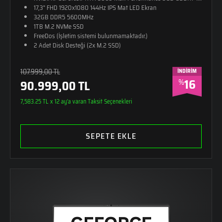
17,3" FHD 1920x1080 144Hz IPS Mat LED Ekran
32GB DDR5 5600MHz
1TB M.2 NVMe SSD
FreeDos (İşletim sistemi bulunmamaktadır.)
2 Adet Disk Desteği (2x M.2 SSD)
RGB 4 Bölge Aydınlatmalı Klavye (Türkçe Q)
26,8mm Kalınlık
107.999,00 TL
İNDİRİM
2,65kg Ağırlık
16
%
90.999,00 TL
Monster Sırt Çantası Hediye
Alüminyum - Güçlendirilmiş Plastik Kasa
7,583.25 TL x 12 ay'a varan Taksit Seçenekleri
SEPETE EKLE