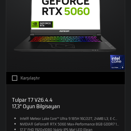
Karşılaştır
Tulpar T7 V26.4.4
17,3" Oyun Bilgisayarı
Intel® Meteor Lake Core™ Ultra 9 185H 16C/22T; 24MB L3; E-CORE M
NVIDIA® GeForce® RTX 5060 Max-Performance 8GB GDDR7 128-Bit D
17,3" FHD 1920x1080 144Hz IPS Mat LED Ekran