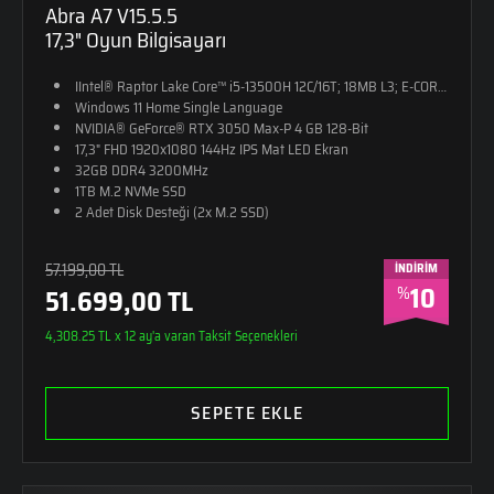
Abra A7 V15.5.5
17,3" Oyun Bilgisayarı
IIntel® Raptor Lake Core™ i5-13500H 12C/16T; 18MB L3; E-CORE Max
Windows 11 Home Single Language
NVIDIA® GeForce® RTX 3050 Max-P 4 GB 128-Bit
17,3" FHD 1920x1080 144Hz IPS Mat LED Ekran
32GB DDR4 3200MHz
1TB M.2 NVMe SSD
2 Adet Disk Desteği (2x M.2 SSD)
RGB Tek Bölge Aydınlatmalı Klavye
2,4kg Ağırlık
57.199,00 TL
İNDİRİM
Monster Sırt Çantası Hediye
10
%
51.699,00 TL
4,308.25 TL x 12 ay'a varan Taksit Seçenekleri
SEPETE EKLE