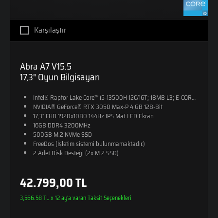
Karşılaştır
Abra A7 V15.5
17,3" Oyun Bilgisayarı
Intel® Raptor Lake Core™ i5-13500H 12C/16T; 18MB L3; E-CORE Max 
NVIDIA® GeForce® RTX 3050 Max-P 4 GB 128-Bit
17,3" FHD 1920x1080 144Hz IPS Mat LED Ekran
16GB DDR4 3200MHz
500GB M.2 NVMe SSD
FreeDos (İşletim sistemi bulunmamaktadır.)
2 Adet Disk Desteği (2x M.2 SSD)
RGB Tek Bölge Aydınlatmalı Klavye
2,4kg Ağırlık
42.799,00 TL
Monster Sırt Çantası Hediye
3,566.58 TL x 12 ay'a varan Taksit Seçenekleri