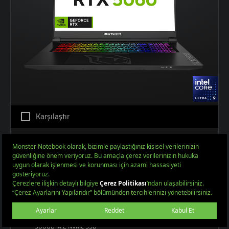
Karşılaştır
Tulpar T7 V26.4.10
17,3" Oyun Bilgisayarı
Intel® Meteor Lake Core™ Ultra 9 185H 16C/22T; 24MB L3; E-CORE M
NVIDIA® GeForce® RTX 5060 Max-Performance 8GB GDDR7 128-Bit D
17,3" FHD 1920x1080 144Hz IPS Mat LED Ekran
12GB DDR5 5600MHz
500GB M.2 NVMe SSD