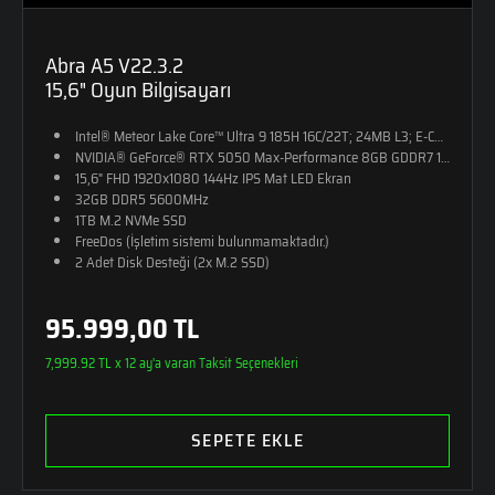
Abra A5 V22.3.2
15,6" Oyun Bilgisayarı
Intel® Meteor Lake Core™ Ultra 9 185H 16C/22T; 24MB L3; E-CORE M
NVIDIA® GeForce® RTX 5050 Max-Performance 8GB GDDR7 128-Bit (10
15,6" FHD 1920x1080 144Hz IPS Mat LED Ekran
32GB DDR5 5600MHz
1TB M.2 NVMe SSD
FreeDos (İşletim sistemi bulunmamaktadır.)
2 Adet Disk Desteği (2x M.2 SSD)
RGB Tek Bölge Aydınlatmalı Klavye
24,5mm Kalınlık
95.999,00 TL
2,25kg Ağırlık
Monster Sırt Çantası Hediye
7,999.92 TL x 12 ay'a varan Taksit Seçenekleri
SEPETE EKLE