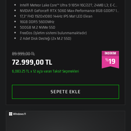
Intel® Meteor Lake Core™ Ultra 9 185H 16C/22T; 24MB L3; E-CORE M
NVIDIA® GeForce® RTX 5060 Max-Performance 8GB GDDR7 128-Bit D
17,3" FHD 1920x1080 144Hz IPS Mat LED Ekran
16GB DDR5 5600MHz
500GB M.2 NVMe SSD
FreeDos (İşletim sistemi bulunmamaktadır)
2 Adet Disk Desteği (2x M.2 SSD)
RGB 4 Bölge Aydınlatmalı Klavye (Türkçe Q)
26,8mm Kalınlık
89.999,00 TL
İNDİRİM
2,65kg Ağırlık
19
%
72.999,00 TL
Monster Sırt Çantası Hediye
Alüminyum - Güçlendirilmiş Plastik Kasa
6,083.25 TL x 12 ay'a varan Taksit Seçenekleri
SEPETE EKLE