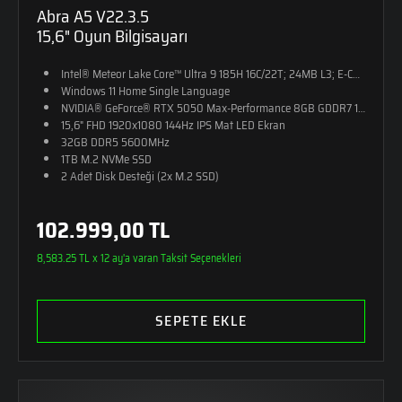
Abra A5 V22.3.5
15,6" Oyun Bilgisayarı
Intel® Meteor Lake Core™ Ultra 9 185H 16C/22T; 24MB L3; E-CORE M
Windows 11 Home Single Language
NVIDIA® GeForce® RTX 5050 Max-Performance 8GB GDDR7 128-Bit (10
15,6" FHD 1920x1080 144Hz IPS Mat LED Ekran
32GB DDR5 5600MHz
1TB M.2 NVMe SSD
2 Adet Disk Desteği (2x M.2 SSD)
RGB Tek Bölge Aydınlatmalı Klavye
24,5mm Kalınlık
102.999,00 TL
2,25kg Ağırlık
Monster Sırt Çantası Hediye
8,583.25 TL x 12 ay'a varan Taksit Seçenekleri
SEPETE EKLE