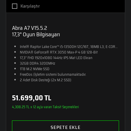
Karşılaştır
Abra A7 V15.5.2
17,3" Oyun Bilgisayarı
Intel® Raptor Lake Core™ i5-13500H 12C/16T; 18MB L3; E-CORE Max 
NVIDIA® GeForce® RTX 3050 Max-P 4 GB 128-Bit
17,3" FHD 1920x1080 144Hz IPS Mat LED Ekran
32GB DDR4 3200MHz
1TB M.2 NVMe SSD
FreeDos (İşletim sistemi bulunmamaktadır.
2 Adet Disk Desteği (2x M.2 SSD)
RGB Tek Bölge Aydınlatmalı Klavye
2,4kg Ağırlık
51.699,00 TL
Monster Sırt Çantası Hediye
4,308.25 TL x 12 ay'a varan Taksit Seçenekleri
SEPETE EKLE