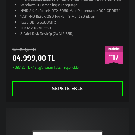
Windows 11 Home Single Language
NVIDIA® GeForce® RTX 5060 Max-Performance 8GB GDDR7 128-Bit D
17,3" FHD 1920x1080 144Hz IPS Mat LED Ekran
16GB DDR5 5600MHz
1TB M.2 NVMe SSD
2 Adet Disk Desteği (2x M.2 SSD)
RGB 4 Bölge Aydınlatmalı Klavye (Türkçe Q)
26,8mm Kalınlık
101.999,00 TL
İNDİRİM
2,65kg Ağırlık
17
%
84.999,00 TL
Monster Sırt Çantası Hediye
Alüminyum - Güçlendirilmiş Plastik Kasa
7,083.25 TL x 12 ay'a varan Taksit Seçenekleri
SEPETE EKLE