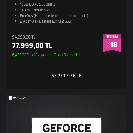
16GB DDR5 5600MHz
1TB M.2 NVMe SSD
FreeDos (İşletim sistemi bulunmamaktadır)
2 Adet Disk Desteği (2x M.2 SSD)
RGB 4 Bölge Aydınlatmalı Klavye (Türkçe Q)
26,8mm Kalınlık
94.999,00 TL
İNDİRİM
2,65kg Ağırlık
18
%
77.999,00 TL
Monster Sırt Çantası Hediye
Alüminyum - Güçlendirilmiş Plastik Kasa
6,499.92 TL x 12 ay'a varan Taksit Seçenekleri
SEPETE EKLE