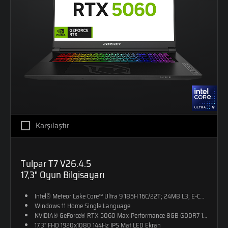
Karşılaştır
Tulpar T7 V26.4.5
17,3" Oyun Bilgisayarı
Intel® Meteor Lake Core™ Ultra 9 185H 16C/22T; 24MB L3; E-CORE M
Windows 11 Home Single Language
NVIDIA® GeForce® RTX 5060 Max-Performance 8GB GDDR7 128-Bit D
17,3" FHD 1920x1080 144Hz IPS Mat LED Ekran