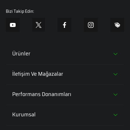
Bizi Takip Edin:
Ürünler
Tüm Laptoplar
İletişim Ve Mağazalar
Oyun Bilgisayarları
Genel Müdürlük
Performans Donanımları
Oyuncu Ekipmanları
Mağazalar
Intel i5 İşlemcili Laptoplar
İş Bilgisayarları
Kurumsal
Intel i7 İşlemcili Laptoplar
İş İstasyonları
Monster Hakkında