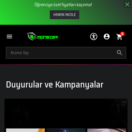
Öğrenciye özel fiyatları kaçırma!
HEMEN İNCELE
0
Duyurular ve Kampanyalar