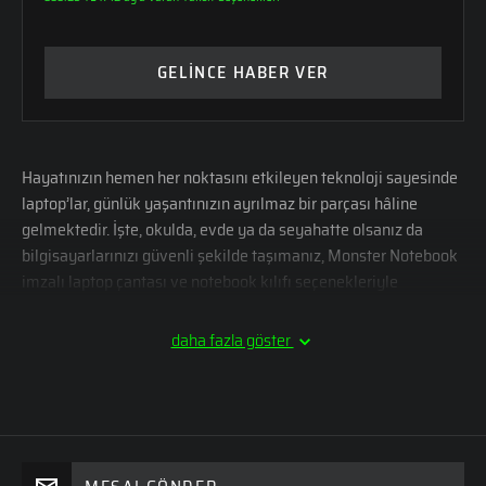
GELİNCE HABER VER
Hayatınızın hemen her noktasını etkileyen teknoloji sayesinde
laptop’lar, günlük yaşantınızın ayrılmaz bir parçası hâline
gelmektedir. İşte, okulda, evde ya da seyahatte olsanız da
bilgisayarlarınızı güvenli şekilde taşımanız, Monster Notebook
imzalı laptop çantası ve notebook kılıfı seçenekleriyle
mümkündür. Estetiği işlevsellikle bir araya getiren çantalar ve
kılıflar, bir taşıma aracı olmanın ötesine geçer ve laptop’larınıza
daha fazla göster
ekstra koruma sağlar. Monster Notebook, ihtiyaç ve
beklentilerinizi ön planda tutarak tasarladığı laptop
çantalarıyla taşıma deneyiminizi bir üst seviyeye çıkarır. Bu
noktada, ihtiyaçlarınıza uygun çözümleri yakından tanımanız
yararlı olabilir.