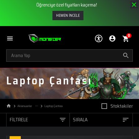
Öğrenciye özel fiyatları kaçırma!
HEMEN İNCELE
0
Laptop Çantası
Stoktakiler
Aksesuarlar
Laptop Çantası
FİLTRELE
SIRALA