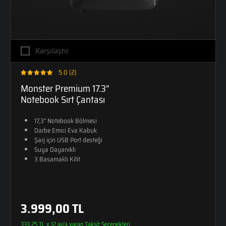
Karşılaştır
5.0 (2)
Monster Premium 17.3”
Notebook Sırt Çantası
17,3" Notebook Bölmesi
Darbe Emici Eva Kabuk
Şarj için USB Port desteği
Suya Dayanıklı
3 Basamaklı Kilit
3.999,00 TL
333.25 TL x 12 ay'a varan Taksit Seçenekleri