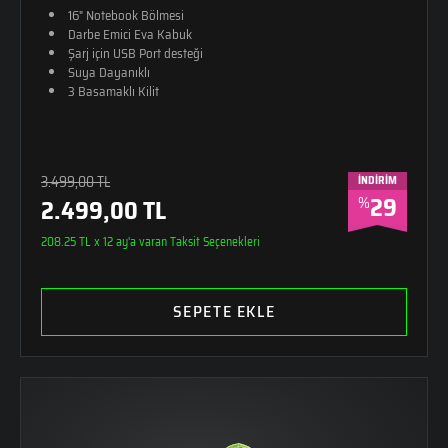
16" Notebook Bölmesi
Darbe Emici Eva Kabuk
Şarj için USB Port desteği
Suya Dayanıklı
3 Basamaklı Kilit
3.499,00 TL
İNDİRİM
29
%
2.499,00 TL
208.25 TL x 12 ay'a varan Taksit Seçenekleri
SEPETE EKLE