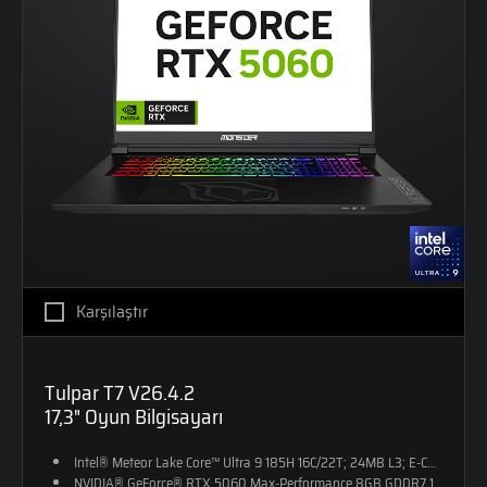
Karşılaştır
Tulpar T7 V26.4.2
17,3" Oyun Bilgisayarı
Intel® Meteor Lake Core™ Ultra 9 185H 16C/22T; 24MB L3; E-CORE M
NVIDIA® GeForce® RTX 5060 Max-Performance 8GB GDDR7 128-Bit D