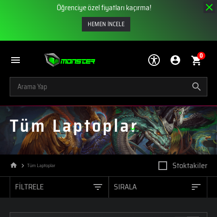
Öğrenciye özel fiyatları kaçırma!
HEMEN İNCELE
0
Tüm Laptoplar
Stoktakiler
Tüm Laptoplar
FİLTRELE
SIRALA