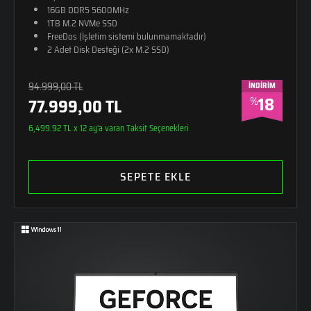
16GB DDR5 5600MHz
1TB M.2 NVMe SSD
FreeDos (İşletim sistemi bulunmamaktadır)
2 Adet Disk Desteği (2x M.2 SSD)
RGB 4 Bölge Aydınlatmalı Klavye (Türkçe Q)
26,8mm Kalınlık
94.999,00 TL
İNDİRİM
2,65kg Ağırlık
18
%
77.999,00 TL
Monster Sırt Çantası Hediye
Alüminyum - Güçlendirilmiş Plastik Kasa
6,499.92 TL x 12 ay'a varan Taksit Seçenekleri
SEPETE EKLE