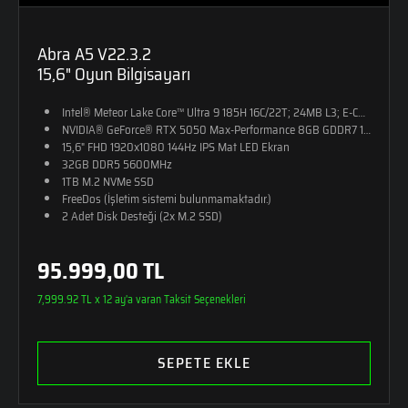
Abra A5 V22.3.2
15,6" Oyun Bilgisayarı
Intel® Meteor Lake Core™ Ultra 9 185H 16C/22T; 24MB L3; E-CORE M
NVIDIA® GeForce® RTX 5050 Max-Performance 8GB GDDR7 128-Bit (10
15,6" FHD 1920x1080 144Hz IPS Mat LED Ekran
32GB DDR5 5600MHz
1TB M.2 NVMe SSD
FreeDos (İşletim sistemi bulunmamaktadır.)
2 Adet Disk Desteği (2x M.2 SSD)
RGB Tek Bölge Aydınlatmalı Klavye
24,5mm Kalınlık
95.999,00 TL
2,25kg Ağırlık
Monster Sırt Çantası Hediye
7,999.92 TL x 12 ay'a varan Taksit Seçenekleri
SEPETE EKLE