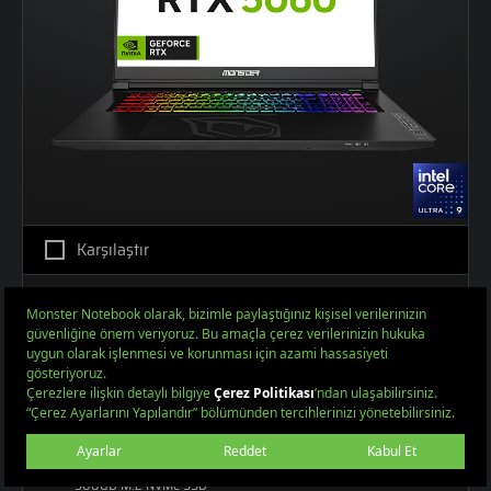
Karşılaştır
Tulpar T7 V26.4.10
17,3" Oyun Bilgisayarı
Intel® Meteor Lake Core™ Ultra 9 185H 16C/22T; 24MB L3; E-CORE M
NVIDIA® GeForce® RTX 5060 Max-Performance 8GB GDDR7 128-Bit D
17,3" FHD 1920x1080 144Hz IPS Mat LED Ekran
12GB DDR5 5600MHz
500GB M.2 NVMe SSD