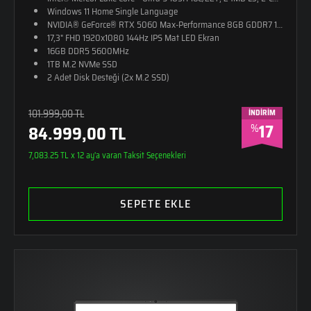
Windows 11 Home Single Language
NVIDIA® GeForce® RTX 5060 Max-Performance 8GB GDDR7 128-Bit D
17,3" FHD 1920x1080 144Hz IPS Mat LED Ekran
16GB DDR5 5600MHz
1TB M.2 NVMe SSD
2 Adet Disk Desteği (2x M.2 SSD)
RGB 4 Bölge Aydınlatmalı Klavye (Türkçe Q)
26,8mm Kalınlık
101.999,00 TL
İNDİRİM
2,65kg Ağırlık
17
%
84.999,00 TL
Monster Sırt Çantası Hediye
Alüminyum - Güçlendirilmiş Plastik Kasa
7,083.25 TL x 12 ay'a varan Taksit Seçenekleri
SEPETE EKLE