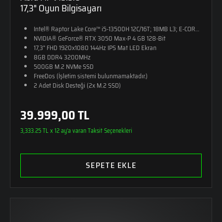
17,3" Oyun Bilgisayarı
Intel® Raptor Lake Core™ i5-13500H 12C/16T; 18MB L3; E-CORE Max 
NVIDIA® GeForce® RTX 3050 Max-P 4 GB 128-Bit
17,3" FHD 1920x1080 144Hz IPS Mat LED Ekran
8GB DDR4 3200MHz
500GB M.2 NVMe SSD
FreeDos (İşletim sistemi bulunmamaktadır.)
2 Adet Disk Desteği (2x M.2 SSD)
RGB Tek Bölge Aydınlatmalı Klavye
2,4kg Ağırlık
39.999,00 TL
Monster Sırt Çantası Hediye
3,333.25 TL x 12 ay'a varan Taksit Seçenekleri
SEPETE EKLE