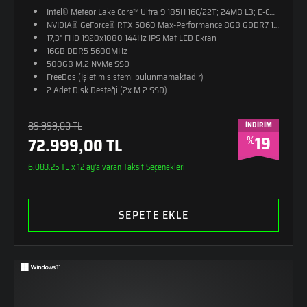
Intel® Meteor Lake Core™ Ultra 9 185H 16C/22T; 24MB L3; E-CORE M
NVIDIA® GeForce® RTX 5060 Max-Performance 8GB GDDR7 128-Bit D
17,3" FHD 1920x1080 144Hz IPS Mat LED Ekran
16GB DDR5 5600MHz
500GB M.2 NVMe SSD
FreeDos (İşletim sistemi bulunmamaktadır)
2 Adet Disk Desteği (2x M.2 SSD)
RGB 4 Bölge Aydınlatmalı Klavye (Türkçe Q)
26,8mm Kalınlık
89.999,00 TL
İNDİRİM
2,65kg Ağırlık
19
%
72.999,00 TL
Monster Sırt Çantası Hediye
Alüminyum - Güçlendirilmiş Plastik Kasa
6,083.25 TL x 12 ay'a varan Taksit Seçenekleri
SEPETE EKLE