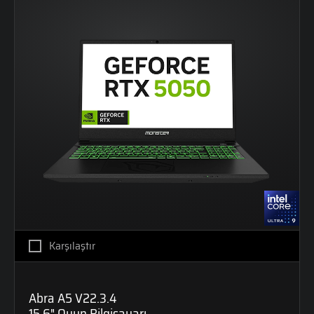
Karşılaştır
Abra A5 V22.3.4
15,6" Oyun Bilgisayarı