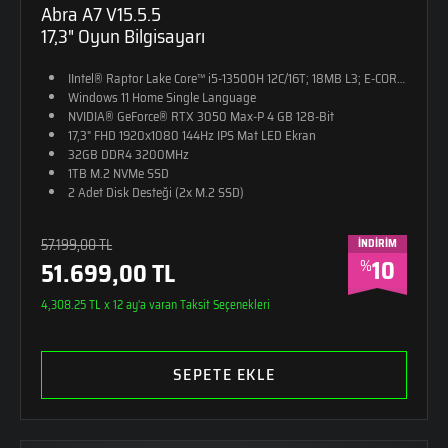
Abra A7 V15.5.5
17,3" Oyun Bilgisayarı
IIntel® Raptor Lake Core™ i5-13500H 12C/16T; 18MB L3; E-CORE Max
Windows 11 Home Single Language
NVIDIA® GeForce® RTX 3050 Max-P 4 GB 128-Bit
17,3" FHD 1920x1080 144Hz IPS Mat LED Ekran
32GB DDR4 3200MHz
1TB M.2 NVMe SSD
2 Adet Disk Desteği (2x M.2 SSD)
RGB Tek Bölge Aydınlatmalı Klavye
2,4kg Ağırlık
57.199,00 TL
İNDİRİM
Monster Sırt Çantası Hediye
10
%
51.699,00 TL
4,308.25 TL x 12 ay'a varan Taksit Seçenekleri
SEPETE EKLE