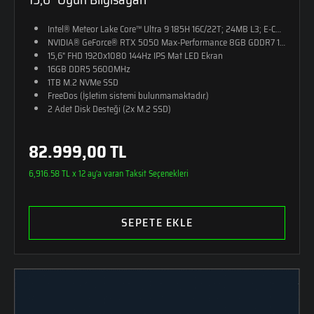
Intel® Meteor Lake Core™ Ultra 9 185H 16C/22T; 24MB L3; E-CORE M
NVIDIA® GeForce® RTX 5050 Max-Performance 8GB GDDR7 128-Bit (10
15,6" FHD 1920x1080 144Hz IPS Mat LED Ekran
16GB DDR5 5600MHz
1TB M.2 NVMe SSD
FreeDos (İşletim sistemi bulunmamaktadır.)
2 Adet Disk Desteği (2x M.2 SSD)
RGB Tek Bölge Aydınlatmalı Klavye
24,5mm Kalınlık
82.999,00 TL
2,25kg Ağırlık
Monster Sırt Çantası Hediye
6,916.58 TL x 12 ay'a varan Taksit Seçenekleri
SEPETE EKLE