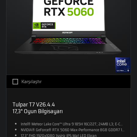
Karşılaştır
Tulpar T7 V26.4.4
17,3" Oyun Bilgisayarı
Intel® Meteor Lake Core™ Ultra 9 185H 16C/22T; 24MB L3; E-CORE M
NVIDIA® GeForce® RTX 5060 Max-Performance 8GB GDDR7 128-Bit D
17,3" FHD 1920x1080 144Hz IPS Mat LED Ekran