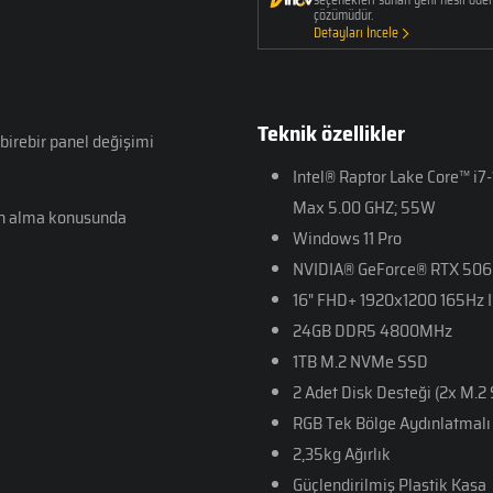
çözümüdür.
Detayları İncele
Teknik özellikler
e birebir panel değişimi
Intel® Raptor Lake Core™ i
Max 5.00 GHZ; 55W
tın alma konusunda
Windows 11 Pro
NVIDIA® GeForce® RTX 506
16" FHD+ 1920x1200 165Hz 
24GB DDR5 4800MHz
1TB M.2 NVMe SSD
2 Adet Disk Desteği (2x M.2
RGB Tek Bölge Aydınlatmalı 
2,35kg Ağırlık
Güçlendirilmiş Plastik Kasa