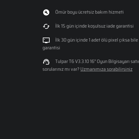
Ömür boyu ücretsiz bakım hizmeti
İlk 15 gün içinde koşulsuz iade garantisi
İlk 30 gün içinde 1 adet ölü pixel çıksa bil
garantisi
Tulpar T6 V3.3.10 16" Oyun Bilgisayarı sa
sorularınız mı var?
Uzmanımıza sorabilirsiniz