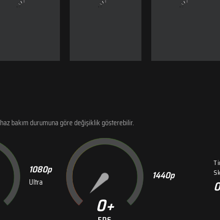
haz bakım durumuna göre değişiklik gösterebilir.
T
1080p
Sk
1440p
Ultra
0
FPS