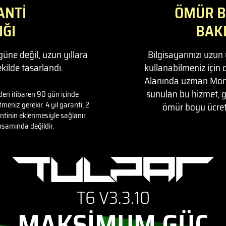
ANTİ
ÖMÜR B
IĞI
BAK
üne değil, uzun yıllara
Bilgisayarınızı uzun
ilde tasarlandı.
kullanabilmeniz için 
Alanında uzman Monst
sunulan bu hizmet, g
nden itibaren 90 gün içinde
niz gerekir. 4 yıl garanti; 2
ömür boyu ücret
antinin eklenmesiyle sağlanır.
psamında değildir.
T6 V3.3.10
MAKSİMUM GÜÇ