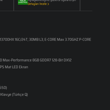
Detayları İncele
Det
7-13700HX 16C/24T; 30MB L3; E-CORE Max 3.70GHZ P-CORE
0 Max-Performance 8GB GDDR7 128-Bit DX12
IPS Mat LED Ekran
 SSD)
Klavye (Türkçe Q)