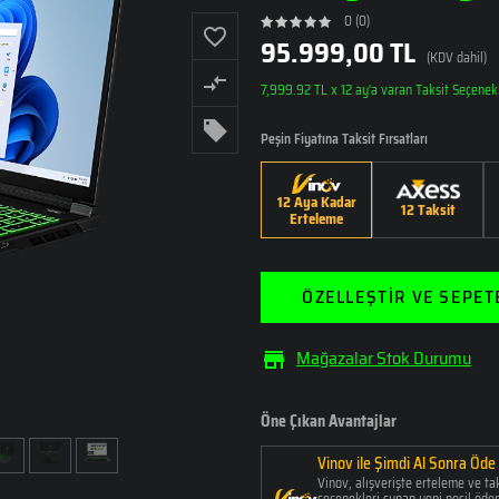
LAPTOPLAR
LAPTOPLAR
PTOPLAR
LAPTOPLAR
0 (0)
95.999,00 TL
İŞLEMCI NESILLERI
(KDV dahil)
7,999.92 TL x 12 ay'a varan Taksit Seçenek
CORE ULTRA
CORE ULTRA
SERIES 1
SERIES 2
Peşin Fiyatına Taksit Fırsatları
 A5000’Lİ
INTEL IRIS XE'Lİ
LAPTOPLAR
LAPTOPLAR
PTOPLAR
LAPTOPLAR
12. NESİL
12 Aya Kadar
12 Taksit
Erteleme
LAPTOPLAR
ÖZELLEŞTIR VE SEPET
Mağazalar Stok Durumu
Öne Çıkan Avantajlar
Vinov ile Şimdi Al Sonra Öde
Vinov, alışverişte erteleme ve ta
seçenekleri sunan yeni nesil öd