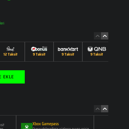
LAPTOPLAR
leri
13. NESİL
LAPTOPLAR
12 Taksit
9 Taksit
9 Taksit
9 Taksit
9 Taks
E EKLE
Xbox Gamepass
4 Y
ksit
eme
Oynayabileceğiniz yüzlerce oyuna erişin
Mon