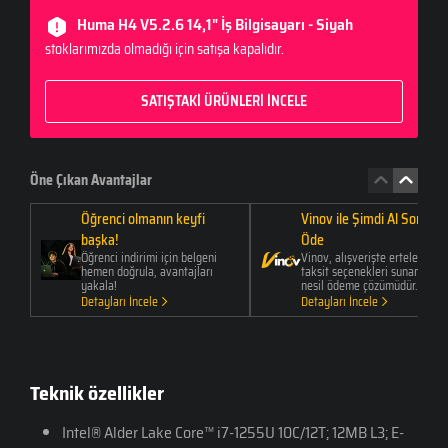
Huma H4 V5.2.6 14,1" İş Bilgisayarı - Siyah
stoklarımızda olmadığı için satışa kapalıdır.
SATIŞTAKİ ÜRÜNLERİ İNCELE
Öne Çıkan Avantajlar
Öğrenci olmanın keyfi
Vinov ile Şimdi Al Sonra
başka!
Öde
Öğrenci indirimi için belgeni
Vinov, alışverişte erteleme ve
hemen doğrula, avantajları
taksit seçenekleri sunan yeni
yakala!
nesil ödeme çözümüdür.
Detayları İncele
Detayları İncele
Teknik özellikler
Intel® Alder Lake Core™ i7-1255U 10C/12T; 12MB L3; E-