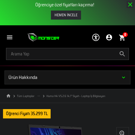
Öğrenciye özel fiyatları kaçırma!
HEMEN İNCELE
0
Ürün Hakkında
Tüm Laptoplar
Huma H4 V5.2.6 14,1" Siyah - Laptop İş Bilgisayarı
Öğrenci Fiyatı 35.299 TL