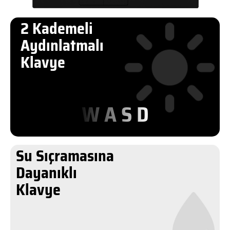
2 Kademeli
Aydınlatmalı
Klavye
W A S D
Su Sıçramasına
Dayanıklı
Klavye