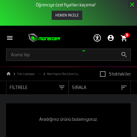
Öğrenciye özel fiyatları kaçırma!
HEMEN İNCELE
0
Stoktakiler
Tüm Laptoplar
Mart Ayının Öne Çıkan Canavarları
FİLTRELE
SIRALA
Aradığınız ürünü bulamıyoruz.