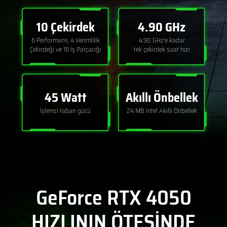
10 Çekirdek
4.90 GHz
6 Performans, 4 Verimlilik
4.90 GHz’e kadar
Çekirdeği ve 16 İş Parçacığı
tek çekirdek saat hızı
45 Watt
Akıllı Önbellek
İşlemci taban gücü
24 MB Intel Akıllı Önbellek
GeForce RTX 4050
HIZLININ ÖTESİNDE