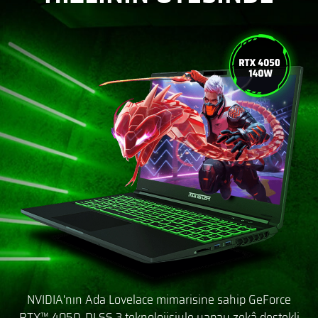
NVIDIA'nın Ada Lovelace mimarisine sahip GeForce
RTX™ 4050, DLSS 3 teknolojisiyle yapay zekâ destekli