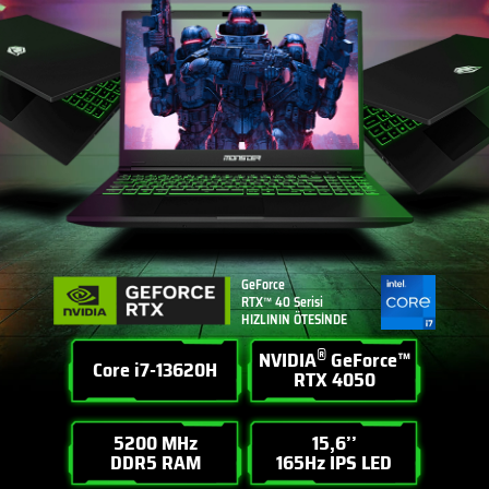
GeForce
RTX™ 40 Serisi
HIZLININ ÖTESİNDE
®
NVIDIA
GeForce™
Core i7-13620H
RTX 4050
5200 MHz
15,6’’
DDR5 RAM
165Hz IPS LED