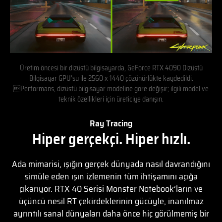
Üretim öncesi bir dizüstü bilgisayarda, GeForce RTX 4090 Dizüstü
Bilgisayar GPU'su ile 2560 x 1440 çözünürlükte kaydedildi.
Performans, dizüstü bilgisayar modeline göre değişir; ilgili model ve
teknik özellikleri için üreticiye danışın.
Ray Tracing
Hiper gerçekçi. Hiper hızlı.
Ada mimarisi, ışığın gerçek dünyada nasıl davrandığını
simüle eden ışın izlemenin tüm ihtişamını açığa
çıkarıyor. RTX 40 Serisi Monster Notebook’ların ve
üçüncü nesil RT çekirdeklerinin gücüyle, inanılmaz
ayrıntılı sanal dünyaları daha önce hiç görülmemiş bir