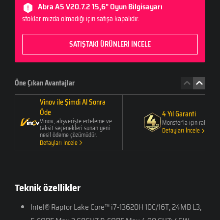
Abra A5 V20.7.2 15,6" Oyun Bilgisayarı
stoklarımızda olmadığı için satışa kapalıdır.
SATIŞTAKİ ÜRÜNLERİ İNCELE
Öne Çıkan Avantajlar
Vinov ile Şimdi Al Sonra
Öde
4 Yıl Garanti
Vinov, alışverişte erteleme ve
Monster’la için rahat
taksit seçenekleri sunan yeni
Detayları İncele
nesil ödeme çözümüdür.
Detayları İncele
Teknik özellikler
Intel® Raptor Lake Core™ i7-13620H 10C/16T; 24MB L3;