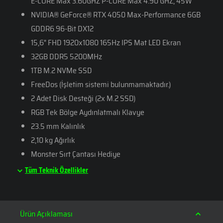
E-CORE Max 3.60GHZ P-CORE Max 4.90 GHZ; 45W
NVIDIA® GeForce® RTX 4050 Max-Performance 6GB
GDDR6 96-Bit DX12
15,6" FHD 1920x1080 165Hz IPS Mat LED Ekran
32GB DDR5 5200MHz
1TB M.2 NVMe SSD
FreeDos (İşletim sistemi bulunmamaktadır.)
2 Adet Disk Desteği (2x M.2 SSD)
RGB Tek Bölge Aydınlatmalı Klavye
23.5 mm Kalınlık
2,10 kg Ağırlık
Monster Sırt Çantası Hediye
Tüm Teknik Özellikler
Ürün Açıklaması