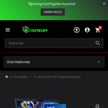
Öğrenciye özel fiyatları kaçırma!
HEMEN İNCELE
0
Ürün Hakkında
Tüm Laptoplar
Abra A5 V20.7.2 15,6" Laptop Oyun Bilgisayarı