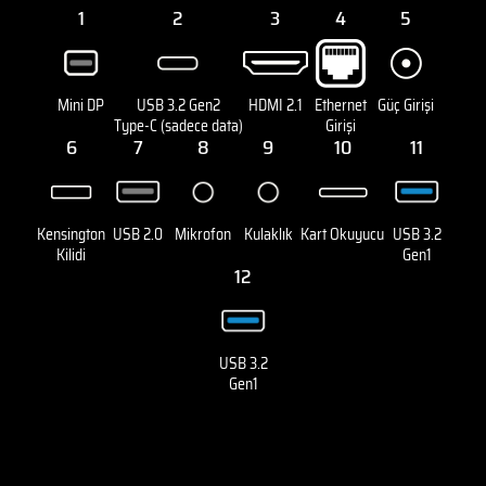
1
2
3
4
5
Mini DP
USB 3.2 Gen2
HDMI 2.1
Ethernet
Güç Girişi
Type-C (sadece data)
Girişi
6
7
8
9
10
11
Kensington
USB 2.0
Mikrofon
Kulaklık
Kart Okuyucu
USB 3.2
Kilidi
Gen1
12
USB 3.2
Gen1