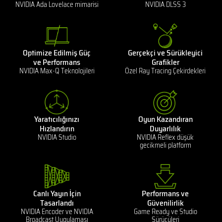
NVIDIA Ada Lovelace mimarisi
NVIDIA DLSS 3
Optimize Edilmiş Güç
Gerçekçi ve Sürükleyici
ve Performans
Grafikler
NVIDIA Max-Q Teknolojileri
Özel Ray Tracing Çekirdekleri
Yaratıcılığınızı
Oyun Kazandıran
Hızlandırın
Duyarlılık
NVIDIA Studio
NVIDIA Reflex düşük
gecikmeli platform
Canlı Yayın İçin
Performans ve
Tasarlandı
Güvenilirlik
NVIDIA Encoder ve NVIDIA
Game Ready ve Studio
Broadcast Uygulaması
Sürücüleri