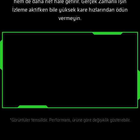
hem de daha net hâle getirir. Gerçek Zamanlı Işın
İzleme aktifken bile yüksek kare hızlarından ödün
vermeyin.
*Görüntüler temsilîdir. Performans, ürüne göre değişiklik gösterebilir.