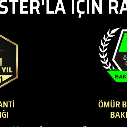
TER'LA İÇİN R
ANTİ
ÖMÜR B
IĞI
BAK