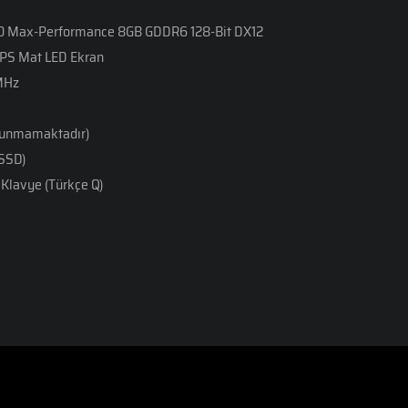
 Max-Performance 8GB GDDR6 128-Bit DX12
IPS Mat LED Ekran
MHz
ulunmamaktadır)
 SSD)
Klavye (Türkçe Q)