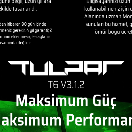
üne değil, uzun yıllara
Bilgisayarınızı uzun
ilde tasarlandı.
kullanabilmeniz için 
Alanında uzman Monst
sunulan bu hizmet, g
nden itibaren 90 gün içinde
niz gerekir. 4 yıl garanti; 2
ömür boyu ücret
antinin eklenmesiyle sağlanır.
psamında değildir.
T6 V3.1.2
Maksimum Güç
aksimum Performa