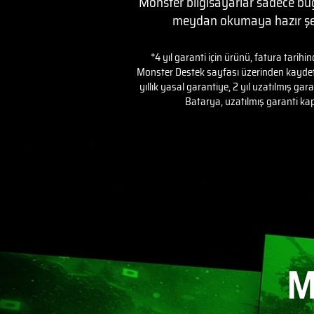
Monster bilgisayarlar sadece bug
meydan okumaya hazır şek
*4 yıl garanti için ürünü, fatura tarihi
Monster Destek sayfası üzerinden kaydetme
yıllık yasal garantiye, 2 yıl uzatılmış gar
Batarya, uzatılmış garanti ka
M