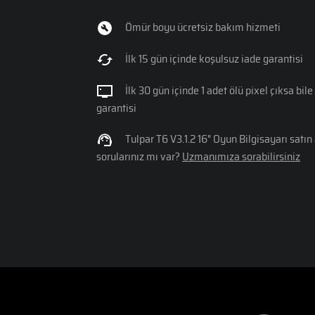
Ömür boyu ücretsiz bakım hizmeti
İlk 15 gün içinde koşulsuz iade garantisi
İlk 30 gün içinde 1 adet ölü pixel çıksa bil
garantisi
Tulpar T6 V3.1.2 16" Oyun Bilgisayarı sat
sorularınız mı var?
Uzmanımıza sorabilirsiniz