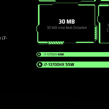
30 MB
30 MB Intel Akıllı Önbellek
Ç
 i7-
i7-13700H
45W
i7-13700HX
55W