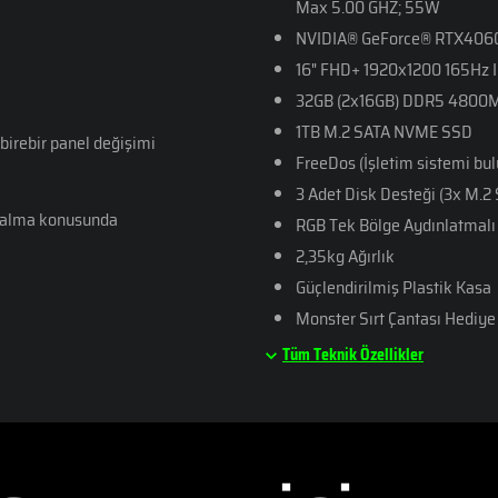
Max 5.00 GHZ; 55W
NVIDIA® GeForce® RTX4060
16" FHD+ 1920x1200 165Hz 
32GB (2x16GB) DDR5 4800
1TB M.2 SATA NVME SSD
e birebir panel değişimi
FreeDos (İşletim sistemi b
3 Adet Disk Desteği (3x M.2
ın alma konusunda
RGB Tek Bölge Aydınlatmalı 
2,35kg Ağırlık
Güçlendirilmiş Plastik Kasa
Monster Sırt Çantası Hediye
Tüm Teknik Özellikler