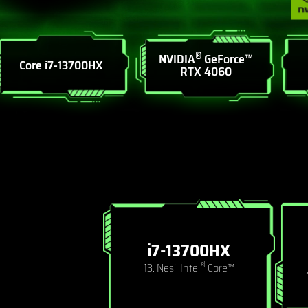
®
NVIDIA
GeForce™
Core i7-13700HX
RTX 4060
i7-13700HX
®
13. Nesil Intel
Core™