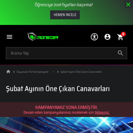
Öğrenciye özel fiyatları kaçırma!
HEMEN İNCELE
0
Duyurular Ve Kampanyalar
Şubat Ayının Öne Çıkan Canavarları
Şubat Ayının Öne Çıkan Canavarları
KAMPANYAMIZ SONA ERMİŞTİR.
Devam eden kampanyalarımızı incelemek için
tıklayınız.