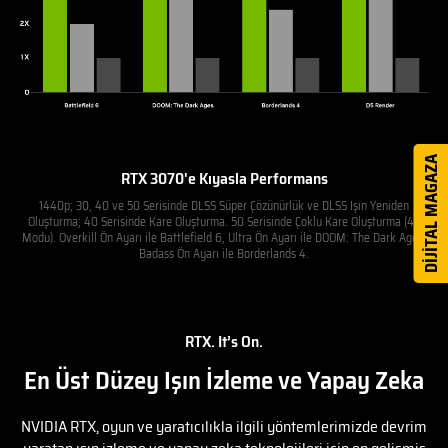
DİJİTAL MAGAZA
RTX 3070'e Kıyasla Performans
1440p; 30, 40 ve 50 Serisinde DLSS Süper Çözünürlük ve DLSS Işın Yeniden
Oluşturma; 40 Serisinde Kare Oluşturma. 50 Serisinde Çoklu Kare Oluşturma (4X
Modu). Overkill Ön Ayarı ile Battlefield 6, Ultra Ön Ayarı ile DOOM: The Dark Ages,
Badass Ön Ayarı ile Borderlands 4.
RTX. It’s On.
En Üst Düzey Işın İzleme ve Yapay Zeka
NVIDIA RTX, oyun ve yaratıcılıkla ilgili yöntemlerimizde devrim