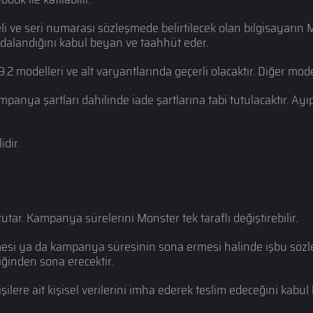
ve seri numarası sözleşmede belirtilecek olan bilgisayarın Mo
alandığını kabul beyan ve taahhüt eder.
.2 modelleri ve alt varyantlarında geçerli olacaktır. Diğer mod
ya şartları dahilinde iade şartlarına tabi tutulacaktır. Ayıpl
dir.
utar. Kampanya sürelerini Monster tek taraflı değiştirebilir.
i ya da kampanya süresinin sona ermesi halinde işbu sözleşm
ğinden sona erecektir.
işilere ait kişisel verilerini imha ederek teslim edeceğini kabu