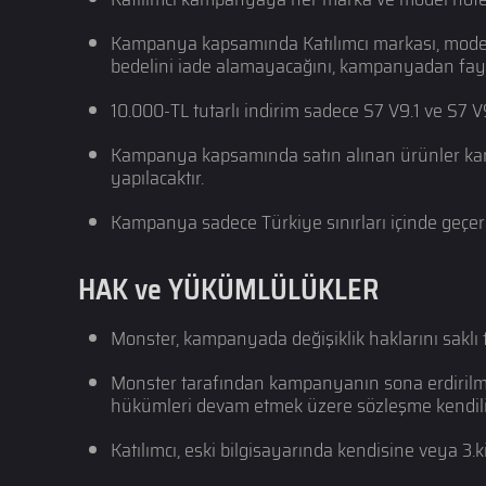
Kampanya kapsamında Katılımcı markası, modeli 
bedelini iade alamayacağını, kampanyadan fayd
10.000-TL tutarlı indirim sadece S7 V9.1 ve S7 V9
Kampanya kapsamında satın alınan ürünler kampan
yapılacaktır.
Kampanya sadece Türkiye sınırları içinde geçerli
HAK ve YÜKÜMLÜLÜKLER
Monster, kampanyada değişiklik haklarını saklı t
Monster tarafından kampanyanın sona erdirilmes
hükümleri devam etmek üzere sözleşme kendili
Katılımcı, eski bilgisayarında kendisine veya 3.k