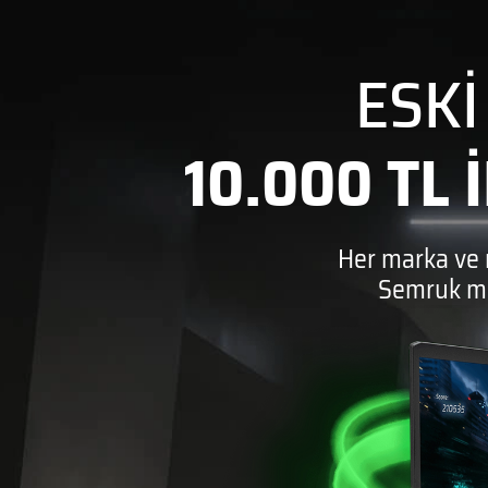
LAPTOPLAR
LAPTOPLAR
LA
ESKİ
10.000 TL
RTX 5080'Lİ
RTX 5090'LI
RTX
LAPTOPLAR
LAPTOPLAR
LA
Her marka ve 
Semruk mod