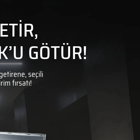
LAPTOPLAR
ETİR,
13. NESİL
LAPTOPLAR
’U GÖTÜR!
tirene, seçili
im fırsatı!