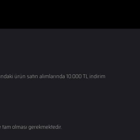
daki ürün satın alımlarında 10.000 TL indirim
e tam olması gerekmektedir.