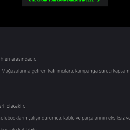
leri arasındadır.
ğazalarına getiren katılımcılara, kampanya süreci kapsamın
i olacaktır.
tebookların çalışır durumda, kablo ve parçalarının eksiksiz v
k ile katılabilir.