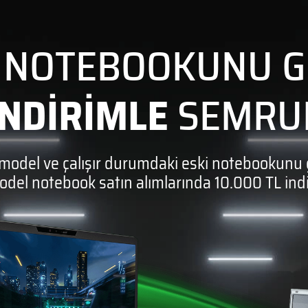
LAPTOPLAR
LAPTOPLAR
PTOPLAR
LAPTOPLAR
İŞLEMCI NESILLERI
 NOTEBOOKUNU G
CORE ULTRA
CORE ULTRA
SERIES 1
SERIES 2
 İNDİRİMLE
 A5000’Lİ
INTEL IRIS XE'Lİ
SEMRUK
LAPTOPLAR
LAPTOPLAR
PTOPLAR
LAPTOPLAR
12. NESİL
LAPTOPLAR
model ve çalışır durumdaki eski notebookunu ge
el notebook satın alımlarında 10.000 TL indir