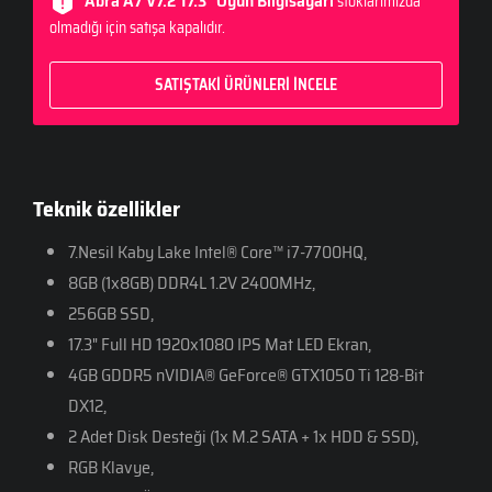
Abra A7 V7.2 17.3" Oyun Bilgisayarı
stoklarımızda
olmadığı için satışa kapalıdır.
SATIŞTAKİ ÜRÜNLERİ İNCELE
Teknik özellikler
7.Nesil Kaby Lake Intel® Core™ i7-7700HQ,
8GB (1x8GB) DDR4L 1.2V 2400MHz,
256GB SSD,
17.3" Full HD 1920x1080 IPS Mat LED Ekran,
4GB GDDR5 nVIDIA® GeForce® GTX1050 Ti 128-Bit
DX12,
2 Adet Disk Desteği (1x M.2 SATA + 1x HDD & SSD),
RGB Klavye,