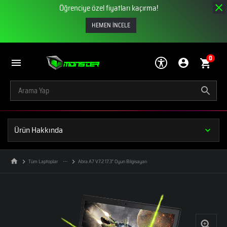
Öğrenciye özel fiyatları kaçırma!
HEMEN İNCELE
0
Ürün Hakkında
Tüm Laptoplar
Abra A7 V7.2 17.3" Oyun Bilgisayarı