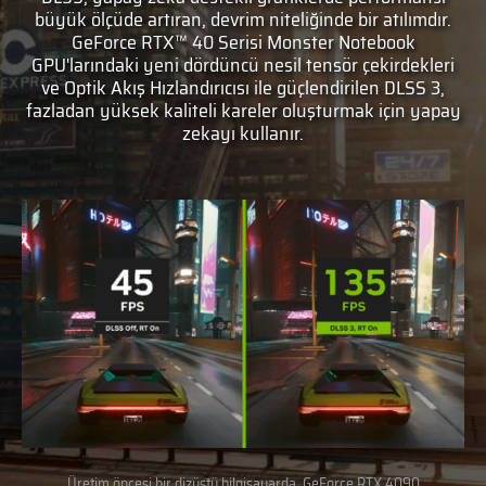
büyük ölçüde artıran, devrim niteliğinde bir atılımdır.
GeForce RTX™ 40 Serisi Monster Notebook
GPU'larındaki yeni dördüncü nesil tensör çekirdekleri
ve Optik Akış Hızlandırıcısı ile güçlendirilen DLSS 3,
fazladan yüksek kaliteli kareler oluşturmak için yapay
zekayı kullanır.
Üretim öncesi bir dizüstü bilgisayarda, GeForce RTX 4090