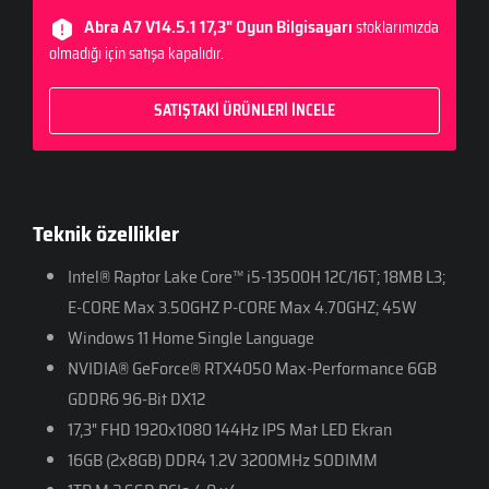
Abra A7 V14.5.1 17,3" Oyun Bilgisayarı
stoklarımızda
olmadığı için satışa kapalıdır.
SATIŞTAKİ ÜRÜNLERİ İNCELE
Teknik özellikler
Intel® Raptor Lake Core™ i5-13500H 12C/16T; 18MB L3;
E-CORE Max 3.50GHZ P-CORE Max 4.70GHZ; 45W
Windows 11 Home Single Language
NVIDIA® GeForce® RTX4050 Max-Performance 6GB
GDDR6 96-Bit DX12
17,3" FHD 1920x1080 144Hz IPS Mat LED Ekran
16GB (2x8GB) DDR4 1.2V 3200MHz SODIMM