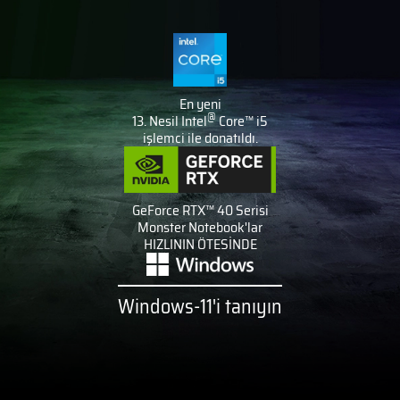
En yeni
@
13. Nesil Intel
Core™ i5
işlemci ile donatıldı.
GeForce RTX™ 40 Serisi
Monster Notebook'lar
HIZLININ ÖTESİNDE
Windows-11'i tanıyın