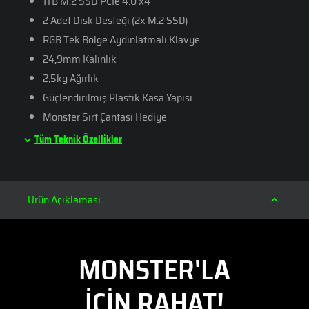
1TB M.2 SSD PCIe 4.0 x4
2 Adet Disk Desteği (2x M.2 SSD)
RGB Tek Bölge Aydınlatmalı Klavye
24,9mm Kalınlık
2,5kg Ağırlık
Güçlendirilmiş Plastik Kasa Yapısı
Monster Sırt Çantası Hediye
Tüm Teknik Özellikler
Ürün Açıklaması
MONSTER'LA
İÇİN RAHAT!