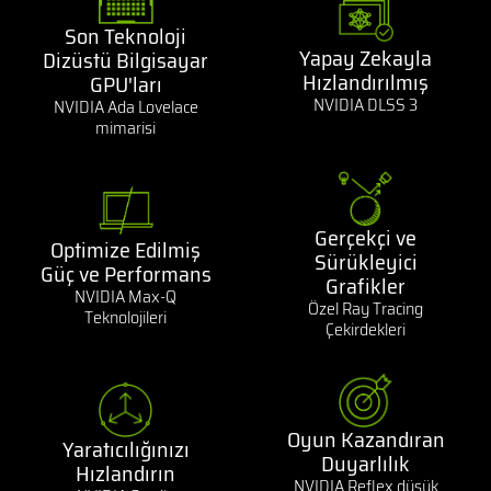
Son Teknoloji
Yapay Zekayla
Dizüstü Bilgisayar
Hızlandırılmış
GPU'ları
NVIDIA DLSS 3
NVIDIA Ada Lovelace
mimarisi
Gerçekçi ve
Optimize Edilmiş
Sürükleyici
Güç ve Performans
Grafikler
NVIDIA Max-Q
Özel Ray Tracing
Teknolojileri
Çekirdekleri
Oyun Kazandıran
Yaratıcılığınızı
Duyarlılık
Hızlandırın
NVIDIA Reflex düşük