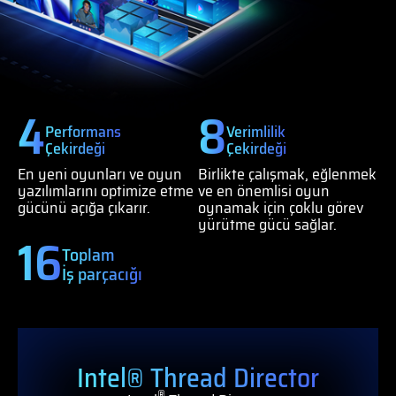
4
8
Performans
Verimlilik
Çekirdeği
Çekirdeği
En yeni oyunları ve oyun
Birlikte çalışmak, eğlenmek
yazılımlarını optimize etme
ve en önemlisi oyun
gücünü açığa çıkarır.
oynamak için çoklu görev
yürütme gücü sağlar.
16
Toplam
İş parçacığı
Intel® Thread Director
®