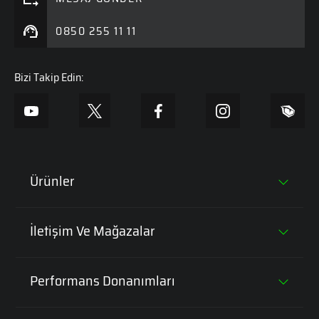
0850 255 11 11
Bizi Takip Edin:
Ürünler
Tüm Laptoplar
İletişim Ve Mağazalar
Oyun Bilgisayarları
Genel Müdürlük
Performans Donanımları
Oyuncu Ekipmanları
Mağazalar
Intel i5 İşlemcili Laptoplar