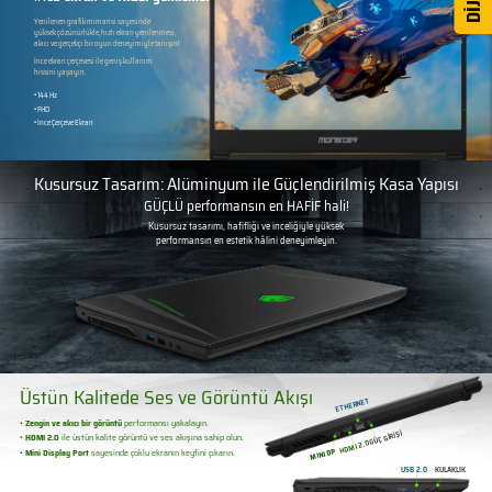
Yenilenen grafik mimarisi sayesinde
yüksek çözünürlükle, hızlı ekran yenilenmesi,
akıcı ve gerçekçi bir oyun deneyimiyle tanışın!
İnce ekran çerçevesi ile geniş kullanım
hissini yaşayın.
• 144 Hz
• FHD
• İnce Çerçeve Ekran
Kusursuz Tasarım: Alüminyum ile Güçlendirilmiş Kasa Yapısı
GÜÇLÜ performansın en HAFİF hali!
Kusursuz tasarımı, hafifliği ve inceliğiyle yüksek
performansın en estetik hâlini deneyimleyin.
Üstün Kalitede Ses ve Görüntü Akışı
ETHERNET
•
Zengin ve akıcı bir görüntü
performansı yakalayın.
GÜÇ GİRİŞİ
•
HDMI 2.0
ile üstün kalite görüntü ve ses akışına sahip olun.
HDMI 2.0
MINI DP
•
Mini Display Port
sayesinde çoklu
ekranın keyfini çıkarın.
USB 2.0
KULAKLIK