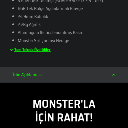
3 Adet Disk Desteği (2x M.2 SSD + 1x 2.5" Disk)
RGB Tek Bölge Aydınlatmalı Klavye
24.9mm Kalınlık
2.2Kg Ağırlık
Alüminyum İle Güçlendirilmiş Kasa
Monster Sırt Çantası Hediye
Tüm Teknik Özellikler
Ürün Açıklaması
MONSTER'LA
İÇİN RAHAT!