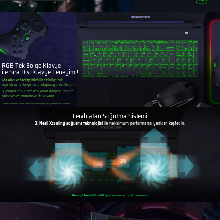
RGB Tek Bölge Klavye
ile Sıra Dışı Klavye Deneyimi!
Göz alıcı ve özelleştirilebilir
tek bölge renk
seçenekleri ile klavyenizi dilediğiniz gibi renklendirin.
İş ve oyun dünyanıza renk katan klavye sayesinde
çalışırken eğlenmenin keyfini çıkarın.
*Monster Notebook, Kontrol Merkezi yazılımında değişiklik yapma hakkını saklı tutar.
Ferahlatan Soğutma Sistemi
3. Nesil Xcooling soğutma teknolojisi
ile maksimum performansı yeniden keşfedin.
8mm çift fan
ile CPU ve GPU performansını en üst düzeye çıkarın.