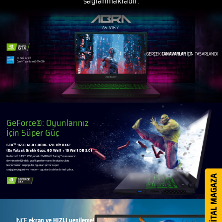
sağlanmaktadır.
A5
V16.7
GERÇEK
CANAVARLAR
İÇİN TASARLANDI
11. Nesil Intel®
Core™ Tiger Lake i5-11400H
GeForce®: Oyunlarınız
İçin Süper Güç
GTX™ 1650 4GB GDDR6 128-Bit DX12
(En Yüksek Grafik Gücü; 60 Watt + 15 Watt DB 2.0)
GeForce® GTX™ 1650, ödüllü NVIDIA® Turing™ mimarisinin
devrim niteliğindeki grafik performansı ile oluşturuldu.
Günümüzün en popüler oyunları için bir süper
şarj görevi görür ve modern oyunlarda daha da hızlı çalışır.
DİJİTAL MAGAZA
İNCE
ekran ve HIZLI yenileme!