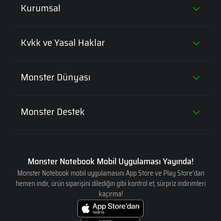
İş Bilgisayarları
Kurumsal
Intel i7 İşlemcili Laptoplar
İş İstasyonları
Monster Hakkında
Kvkk ve Yasal Haklar
Intel i9 İşlemcili Laptoplar
Şirket Bilgileri
Aydınlatma Metni
Core Ultra Series 1 Laptoplar
Monster Dünyası
Ürün stratejisi
Yasal Haklar
Core Ultra Series 2 Laptoplar
Benzersiz Garanti ve Bakım
Banka Hesap Bilgileri
Monster Destek
Çerez Yönetimi
RTX 5050'li Laptoplar
Duyurular ve Kampanyalar
Monster Çözüm Merkezi
Güvenlik
RTX 5060'lı Laptoplar
Banka Kampanyaları
Çağrı Merkezi
Monster Notebook Mobil Uygulaması Yayında!
RTX 5070'li Laptoplar
Basın Odası
Monster Notebook mobil uygulamasını App Store ve Play Store’dan
Ömür Boyu Bakım
hemen indir, ürün siparişini dilediğin gibi kontrol et, sürpriz indirimleri
RTX 5070 Ti'lı Laptoplar
kaçırma!
Kullanıcı Yorumları
Sürücüler
RTX 5080'li Laptoplar