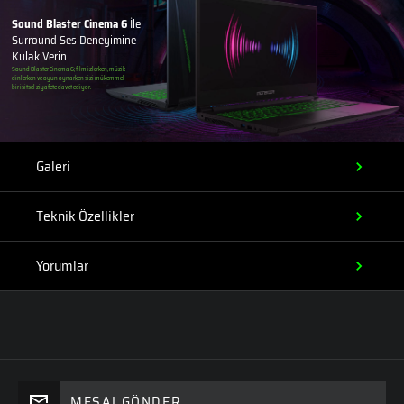
Sound Blaster Cinema 6
İle
Surround Ses Deneyimine
Kulak Verin.
Sound Blaster Cinema 6; film izlerken, müzik
dinlerken ve oyun oynarken sizi mükemmel
bir işitsel ziyafete davet ediyor.
Galeri
Teknik Özellikler
Yorumlar
MESAJ GÖNDER