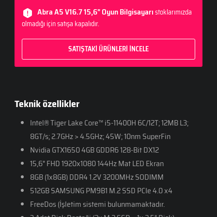
Abra A5 V16.7 15,6" Oyun Bilgisayarı
stoklarımızda
olmadığı için satışa kapalıdır.
SATIŞTAKİ ÜRÜNLERİ İNCELE
Teknik özellikler
Intel® Tiger Lake Core™ i5-11400H 6C/12T; 12MB L3;
8GT/s; 2.7GHz > 4.5GHz; 45W; 10nm SuperFin
Nvidia GTX1650 4GB GDDR6 128-Bit DX12
15,6" FHD 1920x1080 144Hz Mat LED Ekran
8GB (1x8GB) DDR4 1.2V 3200MHz SODIMM
512GB SAMSUNG PM9B1 M.2 SSD PCIe 4.0 x4
FreeDos (İşletim sistemi bulunmamaktadır.