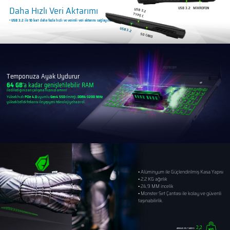
Daha Hızlı Veri Aktarımı
USB 3.2
MİKROFON
USB 3.2
TYPE C
•
USB 3.2
ile
10 kat
daha fazla hızlı ve verimli veri aktarımı sağlayın.
USB 3.2
SD CARD
Temponuza Ayak Uydurur
64 GB
'a kadar genişletilebilir RAM
ile dilediğiniz an çalışma hızınızı artırın!
Yüksek hızlı
PCIe 4.0
uyumlu
Gen4 SSD
desteği,
DDR4-3200 MHz
yüksek bellek frekansı ile yepyeni teknolojiye hazır ol.
• Alüminyum ile Güçlendirilmiş Kasa Yapısı
• 2.2 KG ağırlık
• 24,9 MM incelik
• Monster Sırt Çantası ile kolay ve güvenli
taşınabilirlik.
2,2
ABRA A5 V16.7 SADECE