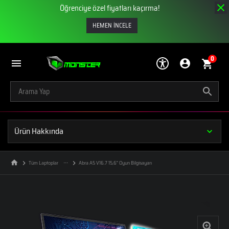
Öğrenciye özel fiyatları kaçırma!
HEMEN İNCELE
0
Ürün Hakkında
Tüm Laptoplar
Abra A5 V16.7 15,6" Oyun Bilgisayarı