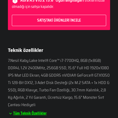
Abra A5 V10.2 15.6" Oyun Bilgisayarı
stoklarımızda
olmadığı için satışa kapalıdır.
SATIŞTAKİ ÜRÜNLERİ İNCELE
Teknik özellikler
7.Nesil Kaby Lake Intel® Core™ i7-7700HQ, 8GB (1x8GB)
DDR4L 1.2V 2400MHz, 256GB SSD, 15.6" Full HD 1920x1080
IPS Mat LED Ekran, 4GB GDDR5 nVIDIA® GeForce® GTX1050
Ti 128-Bit DX12, 3 Adet Disk Desteği (2x M.2 SATA + 1x HDD &
SSD), RGB Klavye, Turbo Fan Özelliği, 30.7mm Kalınlık, 2,8
Kg Ağırlık, 2 Yıl Garanti, Ücretsiz Kargo, 15.6" Monster Sırt
Çantası Hediyeli
Tüm Teknik Özellikler