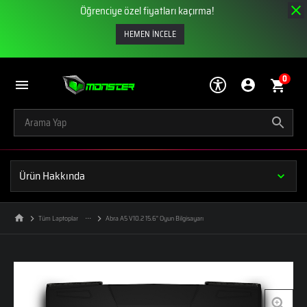
Öğrenciye özel fiyatları kaçırma!
HEMEN İNCELE
0
Ürün Hakkında
Tüm Laptoplar
Abra A5 V10.2 15.6" Oyun Bilgisayarı