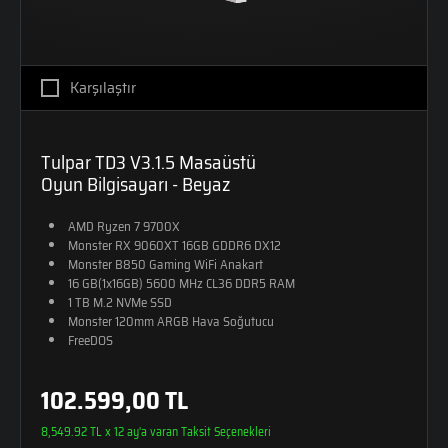
Karşılaştır
Tulpar TD3 V3.1.5 Masaüstü
Oyun Bilgisayarı - Beyaz
AMD Ryzen 7 9700X
Monster RX 9060XT 16GB GDDR6 DX12
Monster B850 Gaming WiFi Anakart
16 GB(1x16GB) 5600 MHz CL36 DDR5 RAM
1 TB M.2 NVMe SSD
Monster 120mm ARGB Hava Soğutucu
FreeDOS
102.599,00 TL
8,549.92 TL x 12 ay'a varan Taksit Seçenekleri