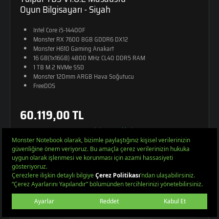
Oyun Bilgisayarı - Siyah
Intel Core i5-14400F
Monster RX 7600 8GB GDDR6 DX12
Monster H610 Gaming Anakart
16 GB(1x16GB) 4800 MHz CL40 DDR5 RAM
1 TB M.2 NVMe SSD
Monster 120mm ARGB Hava Soğutucu
FreeDOS
60.119,00 TL
5,009.92 TL x 12 ay'a varan Taksit Seçenekleri
SEPETE EKLE
Yeni