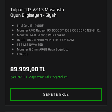
Tulpar TD3 V2.1.3 Masaüstü
Oyun Bilgisayarı - Siyah
Intel Core i5-14400F
Monster AMD Radeon RX 9060 XT 16GB OC GDDR6 128-Bit DX12
Monster B760 Gaming WiFi Anakart
16 GB(1x16GB) 5600 MHz CL36 DDR5 RAM
1 TB M.2 NVMe SSD
Monster 120mm ARGB Hava Soğutucu
FreeDOS
89.999,00 TL
7,499.92 TL x 12 ay'a varan Taksit Seçenekleri
SEPETE EKLE