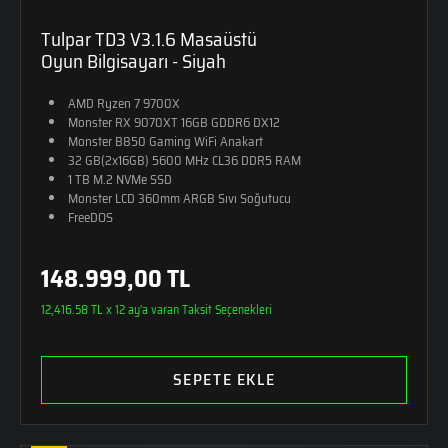
Tulpar TD3 V3.1.6 Masaüstü
Oyun Bilgisayarı - Siyah
AMD Ryzen 7 9700X
Monster RX 9070XT 16GB GDDR6 DX12
Monster B850 Gaming WiFi Anakart
32 GB(2x16GB) 5600 MHz CL36 DDR5 RAM
1 TB M.2 NVMe SSD
Monster LCD 360mm ARGB Sıvı Soğutucu
FreeDOS
148.999,00 TL
12,416.58 TL x 12 ay'a varan Taksit Seçenekleri
SEPETE EKLE