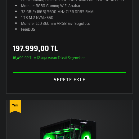
Monster B850 Gaming WiFi Anakart
32 GB(2x16GB) 5600 MHz CL36 DDR5 RAM
1 TB M.2 NVMe SSD
Monster LCD 360mm ARGB Sıvı Soğutucu
FreeDOS
197.999,00 TL
16,499.92 TL x 12 ay'a varan Taksit Seçenekleri
SEPETE EKLE
Yeni