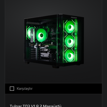
Karşılaştır
Tulpar TD3 V1.8.2 Masaüstü