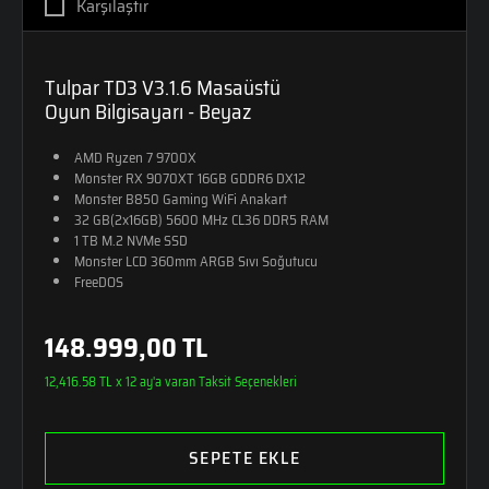
Karşılaştır
Tulpar TD3 V3.1.6 Masaüstü
Oyun Bilgisayarı - Beyaz
AMD Ryzen 7 9700X
Monster RX 9070XT 16GB GDDR6 DX12
Monster B850 Gaming WiFi Anakart
32 GB(2x16GB) 5600 MHz CL36 DDR5 RAM
1 TB M.2 NVMe SSD
Monster LCD 360mm ARGB Sıvı Soğutucu
FreeDOS
148.999,00 TL
12,416.58 TL x 12 ay'a varan Taksit Seçenekleri
SEPETE EKLE