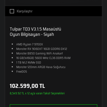
Karşılaştır
Tulpar TD3 V3.1.5 Masaüstü
Oyun Bilgisayarı - Siyah
AMD Ryzen 7 9700X
Monster RX 9060XT 16GB GDDR6 DX12
Monster B850 Gaming WiFi Anakart
16 GB(1x16GB) 5600 MHz CL36 DDR5 RAM
1 TB M.2 NVMe SSD
Monster 120mm ARGB Hava Soğutucu
FreeDOS
102.599,00 TL
8,549.92 TL x 12 ay'a varan Taksit Seçenekleri