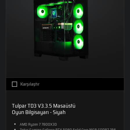
Karşılaştır
Tulpar TD3 V3.3.5 Masaüstü
Oyun Bilgisayarı - Siyah
AMD Ryzen 7 7800X3D
Zotac Gaming GeForce RTX 5080 Solid Core 16GB GDDR7 256-Bit DX12