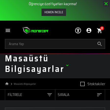
Öğrenciye özel fiyatları kaçırma!
HEMEN İNCELE
0
Masaüstü
Bilgisayarlar
Stoktakiler
Masaüstü Bilgisayarlar
FİLTRELE
SIRALA