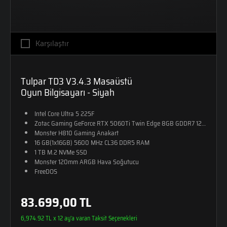
Karşılaştır
Tulpar TD3 V3.4.3 Masaüstü
Oyun Bilgisayarı - Siyah
Intel Core Ultra 5 225F
Zotac Gaming GeForce RTX 5060Ti Twin Edge 8GB GDDR7 128-Bit DX
Monster H810 Gaming Anakart
16 GB(1x16GB) 5600 MHz CL36 DDR5 RAM
1 TB M.2 NVMe SSD
Monster 120mm ARGB Hava Soğutucu
FreeDOS
83.699,00 TL
6,974.92 TL x 12 ay'a varan Taksit Seçenekleri