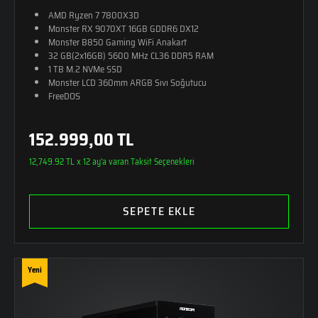
AMD Ryzen 7 7800X3D
Monster RX 9070XT 16GB GDDR6 DX12
Monster B850 Gaming WiFi Anakart
32 GB(2x16GB) 5600 MHz CL36 DDR5 RAM
1 TB M.2 NVMe SSD
Monster LCD 360mm ARGB Sıvı Soğutucu
FreeDOS
152.999,00 TL
12,749.92 TL x 12 ay'a varan Taksit Seçenekleri
SEPETE EKLE
Yeni