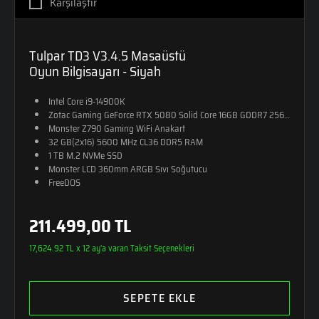
Karşılaştır
Tulpar TD3 V3.4.5 Masaüstü
Oyun Bilgisayarı - Siyah
Intel Core i9-14900K
Zotac Gaming GeForce RTX 5080 Solid Core 16GB GDDR7 256-Bit DX12
Monster Z790 Gaming WiFi Anakart
32 GB(2x16) 5600 MHz CL36 DDR5 RAM
1 TB M.2 NVMe SSD
Monster LCD 360mm ARGB Sıvı Soğutucu
FreeDOS
211.499,00 TL
17,624.92 TL x 12 ay'a varan Taksit Seçenekleri
SEPETE EKLE