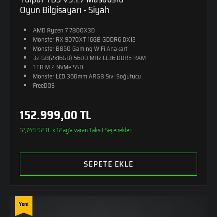
Oyun Bilgisayarı - Siyah
AMD Ryzen 7 7800X3D
Monster RX 9070XT 16GB GDDR6 DX12
Monster B850 Gaming WiFi Anakart
32 GB(2x16GB) 5600 MHz CL36 DDR5 RAM
1 TB M.2 NVMe SSD
Monster LCD 360mm ARGB Sıvı Soğutucu
FreeDOS
152.999,00 TL
12,749.92 TL x 12 ay'a varan Taksit Seçenekleri
SEPETE EKLE
Yeni