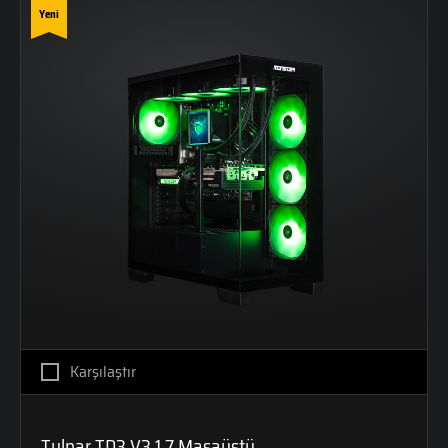
Yeni
Karşılaştır
Tulpar TD3 V3.1.7 Masaüstü