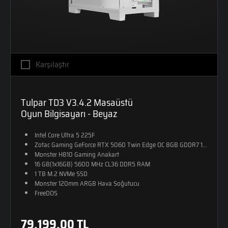
Karşılaştır
Tulpar TD3 V3.4.2 Masaüstü
Oyun Bilgisayarı - Beyaz
Intel Core Ultra 5 225F
Zotac Gaming GeForce RTX 5060 Twin Edge OC 8GB GDDR7 128-Bit D
Monster H810 Gaming Anakart
16 GB(1x16GB) 5600 MHz CL36 DDR5 RAM
1 TB M.2 NVMe SSD
Monster 120mm ARGB Hava Soğutucu
FreeDOS
79.199,00 TL