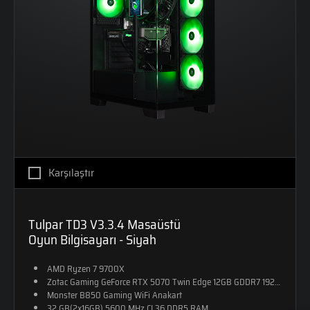
Karşılaştır
Tulpar TD3 V3.3.4 Masaüstü
Oyun Bilgisayarı - Siyah
AMD Ryzen 7 9700X
Zotac Gaming GeForce RTX 5070 Twin Edge 12GB GDDR7 192-Bit DX12
Monster B850 Gaming WiFi Anakart
32 GB(2x16GB) 5600 MHz CL36 DDR5 RAM