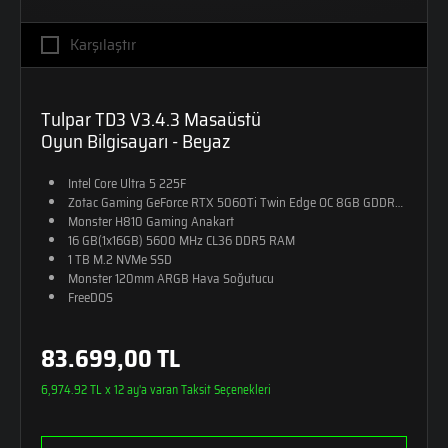
Karşılaştır
Tulpar TD3 V3.4.3 Masaüstü
Oyun Bilgisayarı - Beyaz
Intel Core Ultra 5 225F
Zotac Gaming GeForce RTX 5060Ti Twin Edge OC 8GB GDDR7 128-Bit 
Monster H810 Gaming Anakart
16 GB(1x16GB) 5600 MHz CL36 DDR5 RAM
1 TB M.2 NVMe SSD
Monster 120mm ARGB Hava Soğutucu
FreeDOS
83.699,00 TL
6,974.92 TL x 12 ay'a varan Taksit Seçenekleri