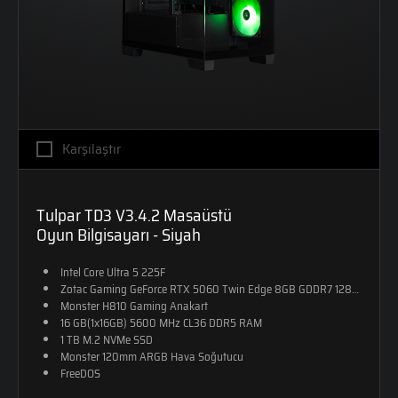
Karşılaştır
Tulpar TD3 V3.4.2 Masaüstü
Oyun Bilgisayarı - Siyah
Intel Core Ultra 5 225F
Zotac Gaming GeForce RTX 5060 Twin Edge 8GB GDDR7 128-Bit DX12
Monster H810 Gaming Anakart
16 GB(1x16GB) 5600 MHz CL36 DDR5 RAM
1 TB M.2 NVMe SSD
Monster 120mm ARGB Hava Soğutucu
FreeDOS