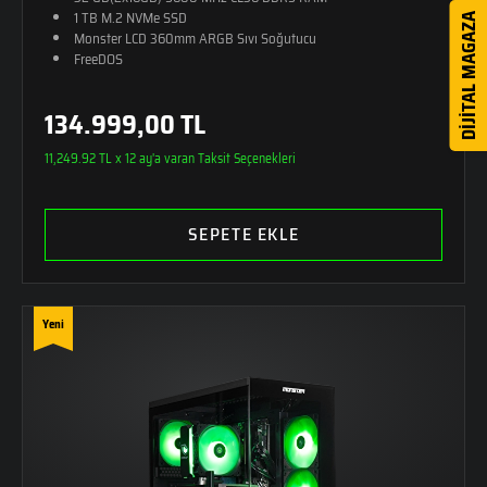
1 TB M.2 NVMe SSD
DİJİTAL MAGAZA
Monster LCD 360mm ARGB Sıvı Soğutucu
FreeDOS
134.999,00 TL
11,249.92 TL x 12 ay'a varan Taksit Seçenekleri
SEPETE EKLE
Yeni