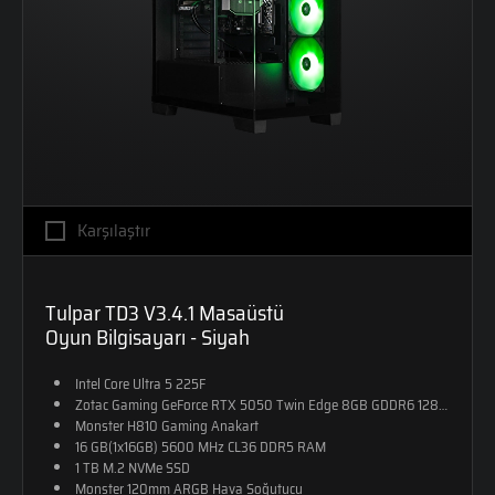
Karşılaştır
Tulpar TD3 V3.4.1 Masaüstü
Oyun Bilgisayarı - Siyah
Intel Core Ultra 5 225F
Zotac Gaming GeForce RTX 5050 Twin Edge 8GB GDDR6 128-Bit DX12
Monster H810 Gaming Anakart
16 GB(1x16GB) 5600 MHz CL36 DDR5 RAM
1 TB M.2 NVMe SSD
Monster 120mm ARGB Hava Soğutucu